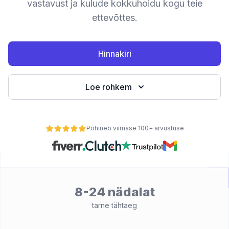
vastavust ja kulude kokkuhoidu kogu teie
ettevõttes.
teemid
Hinnakiri
Loe rohkem
 kaupa
Põhineb viimase 100+ arvustuse
se alusel
8-24 nädalat
tarne tähtaeg