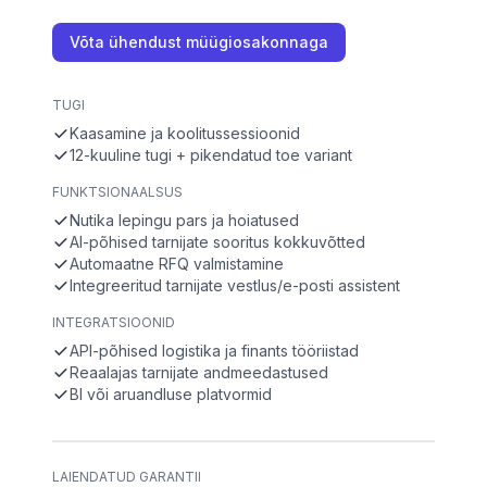
Võta ühendust müügiosakonnaga
TUGI
Kaasamine ja koolitussessioonid
12-kuuline tugi + pikendatud toe variant
FUNKTSIONAALSUS
Nutika lepingu pars ja hoiatused
AI-põhised tarnijate sooritus kokkuvõtted
Automaatne RFQ valmistamine
Integreeritud tarnijate vestlus/e-posti assistent
INTEGRATSIOONID
API-põhised logistika ja finants tööriistad
Reaalajas tarnijate andmeedastused
BI või aruandluse platvormid
LAIENDATUD GARANTII