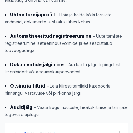
kiidetud, aktiivne või vastav.
Ühtne tarnijaprofiil
– Hoia ja halda kõiki tarnijate
andmeid, dokumente ja staatusi ühes kohas
Automatiseeritud registreerumine
– Uute tarnijate
registreerumine iseteenindusvormide ja eelseadistatud
töövoogudega
Dokumentide jälgimine
– Ära kaota jälge lepingutest,
litsentsidest või aegumiskuupäevadest
Otsing ja filtrid
– Leia kiiresti tarnijaid kategooria,
hinnangu, vastavuse või piirkonna järgi
Auditijälg
– Vaata kogu muutuste, heakskiitmise ja tarnijate
tegevuse ajalugu