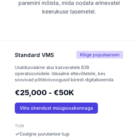
paremini mõista, mida oodata erinevatel
keerukuse tasemetel.
Standard VMS
Kõige populaarsem
Usaldusväärne alus kasvavatele B2B
operatsioonidele. Ideaalne ettevõtetele, kes
soovivad põhitöövoogusid kiiresti digitaliseerida.
€25,000 - €50K
Võta ühendust müügiosakonnaga
TUGI
Esialgne juurutamise tugi