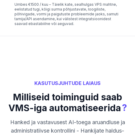
Umbes €1500 / kuu – Täielik kate, sealhulgas VPS mahtne,
eelistatud tugi, kõigi surma põhjustavate, loogiliste,
põhivigade, vormi ja paigutuste probleemide jaoks, samuti
tarnija/API asendamine, kui välistest integratsioonidest
saavad ebastabiilne või aeguvad.
KASUTUSJUHTUDE LAIAUS
Milliseid toiminguid saab
?
VMS-iga automatiseerida
Hanked ja vastavusest AI-toega aruandluse ja
administratiivse kontrollini - Hankijate haldus-