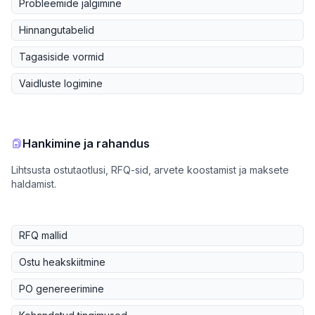
Probleemide jälgimine
Hinnangutabelid
Tagasiside vormid
Vaidluste logimine
Hankimine ja rahandus
Lihtsusta ostutaotlusi, RFQ-sid, arvete koostamist ja maksete
haldamist.
RFQ mallid
Ostu heakskiitmine
PO genereerimine