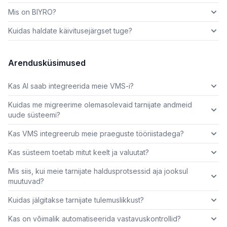
Mis on BIYRO?
Kuidas haldate käivitusejärgset tuge?
Arendusküsimused
Kas AI saab integreerida meie VMS-i?
Kuidas me migreerime olemasolevaid tarnijate andmeid
uude süsteemi?
Kas VMS integreerub meie praeguste tööriistadega?
Kas süsteem toetab mitut keelt ja valuutat?
Mis siis, kui meie tarnijate haldusprotsessid aja jooksul
muutuvad?
Kuidas jälgitakse tarnijate tulemuslikkust?
Kas on võimalik automatiseerida vastavuskontrollid?