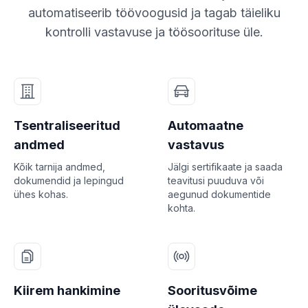
automatiseerib töövoogusid ja tagab täieliku
kontrolli vastavuse ja töösoorituse üle.
Tsentraliseeritud
Automaatne
andmed
vastavus
Kõik tarnija andmed,
Jälgi sertifikaate ja saada
dokumendid ja lepingud
teavitusi puuduva või
ühes kohas.
aegunud dokumentide
kohta.
Kiirem hankimine
Sooritusvõime