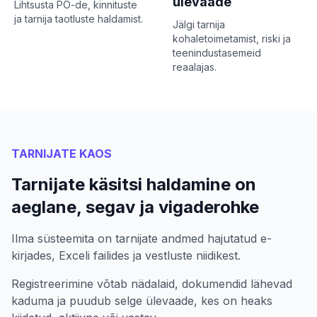
ülevaade
Lihtsusta PO-de, kinnituste
ja tarnija taotluste haldamist.
Jälgi tarnija
kohaletoimetamist, riski ja
teenindustasemeid
reaalajas.
TARNIJATE KAOS
Tarnijate käsitsi haldamine on
aeglane, segav ja vigaderohke
Ilma süsteemita on tarnijate andmed hajutatud e-
kirjades, Exceli failides ja vestluste niidikest.
Registreerimine võtab nädalaid, dokumendid lähevad
kaduma ja puudub selge ülevaade, kes on heaks