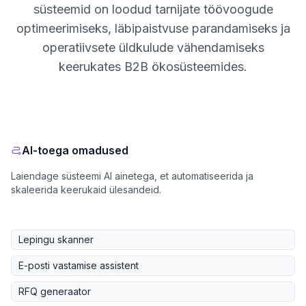
süsteemid on loodud tarnijate töövoogude
optimeerimiseks, läbipaistvuse parandamiseks ja
operatiivsete üldkulude vähendamiseks
keerukates B2B ökosüsteemides.
AI-toega omadused
Laiendage süsteemi AI ainetega, et automatiseerida ja
skaleerida keerukaid ülesandeid.
Lepingu skanner
E-posti vastamise assistent
RFQ generaator