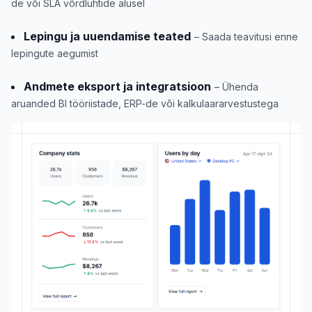
de või SLA võrdlühtide alusel
Lepingu ja uuendamise teated
– Saada teavitusi enne
lepingute aegumist
Andmete eksport ja integratsioon
– Ühenda
aruanded BI tööriistade, ERP-de või kalkulaararvestustega