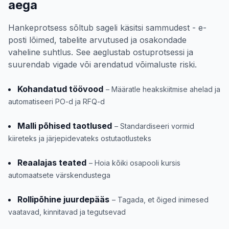
aega
Hankeprotsess sõltub sageli käsitsi sammudest - e-
posti lõimed, tabelite arvutused ja osakondade
vaheline suhtlus. See aeglustab ostuprotsessi ja
suurendab vigade või arendatud võimaluste riski.
Kohandatud töövood
– Määratle heakskiitmise ahelad ja
automatiseeri PO-d ja RFQ-d
Malli põhised taotlused
– Standardiseeri vormid
kiireteks ja järjepidevateks ostutaotlusteks
Reaalajas teated
– Hoia kõiki osapooli kursis
automaatsete värskendustega
Rollipõhine juurdepääs
– Tagada, et õiged inimesed
vaatavad, kinnitavad ja tegutsevad