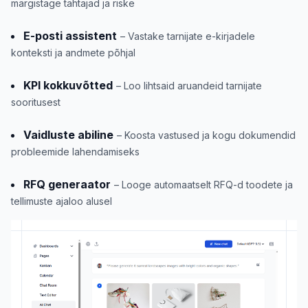
märgistage tähtajad ja riske
E-posti assistent
– Vastake tarnijate e-kirjadele
konteksti ja andmete põhjal
KPI kokkuvõtted
– Loo lihtsaid aruandeid tarnijate
sooritusest
Vaidluste abiline
– Koosta vastused ja kogu dokumendid
probleemide lahendamiseks
RFQ generaator
– Looge automaatselt RFQ-d toodete ja
tellimuste ajaloo alusel