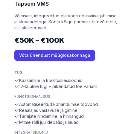
Täpsem VMS
Võimsam, integreeritud platvorm edasiviiva juhtimise
ja ülevaadetega. Sobib kõige paremini ettevõtetele,
mis skaleeruvad.
€50K – €100K
Võta ühendust müügiosakonnaga
TUGI
Kaasamine ja koolitussessioonid
12-kuuline tugi + pikendatud toe variant
FUNKTSIONAALSUS
Automatiseeritud kohandumise töövood
Reaalajas vastavuse jälgimine
Tarnijate hindamine ja hinnangud
Mitme rolli juurdepääs ja lauad
INTEGRATSIOONID