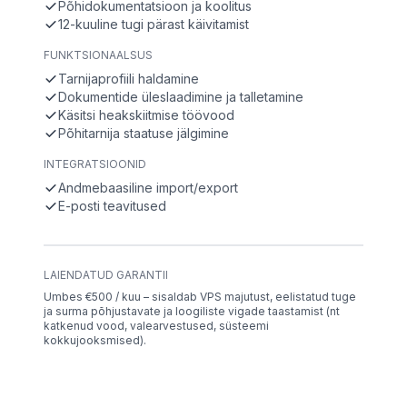
Põhidokumentatsioon ja koolitus
12-kuuline tugi pärast käivitamist
FUNKTSIONAALSUS
Tarnijaprofiili haldamine
Dokumentide üleslaadimine ja talletamine
Käsitsi heakskiitmise töövood
Põhitarnija staatuse jälgimine
INTEGRATSIOONID
Andmebaasiline import/export
E-posti teavitused
LAIENDATUD GARANTII
Umbes €500 / kuu – sisaldab VPS majutust, eelistatud tuge
ja surma põhjustavate ja loogiliste vigade taastamist (nt
katkenud vood, valearvestused, süsteemi
kokkujooksmised).