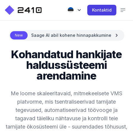
Kontaktid
Saage AI abil kohene hinnapakkumine
New
Kohandatud hankijate
haldussüsteemi
arendamine
Me loome skaleeritavaid, mitmekeelsete VMS
platvorme, mis tsentraliseerivad tarnijate
tegevused, automatiseerivad töövooge ja
tagavad täieliku nähtavuse ja kontrolli teie
tarnijate ökosüsteemi üle - suurendades tõhusust,