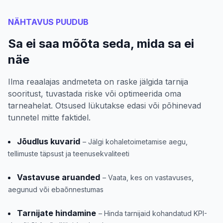
NÄHTAVUS PUUDUB
Sa ei saa mõõta seda, mida sa ei
näe
Ilma reaalajas andmeteta on raske jälgida tarnija
sooritust, tuvastada riske või optimeerida oma
tarneahelat. Otsused lükutakse edasi või põhinevad
tunnetel mitte faktidel.
Jõudlus kuvarid
– Jälgi kohaletoimetamise aegu,
tellimuste täpsust ja teenusekvaliteeti
Vastavuse aruanded
– Vaata, kes on vastavuses,
aegunud või ebaõnnestumas
Tarnijate hindamine
– Hinda tarnijaid kohandatud KPI-