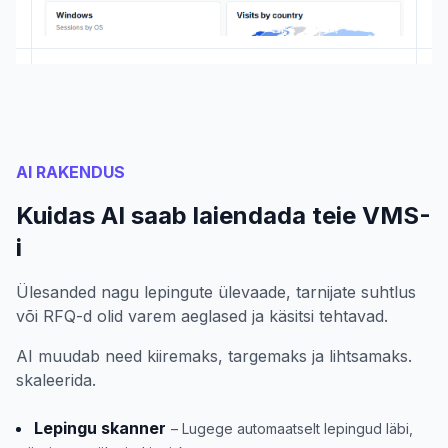
AI RAKENDUS
Kuidas AI saab laiendada teie VMS-
i
Ülesanded nagu lepingute ülevaade, tarnijate suhtlus
või RFQ-d olid varem aeglased ja käsitsi tehtavad.
AI muudab need kiiremaks, targemaks ja lihtsamaks.
skaleerida.
Lepingu skanner
– Lugege automaatselt lepingud läbi,