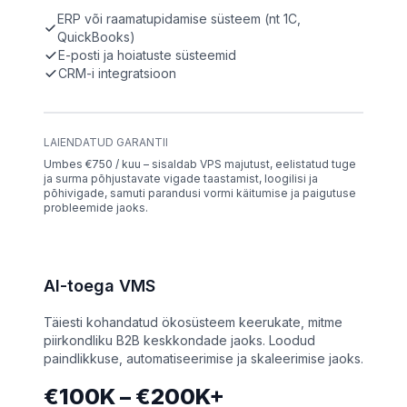
ERP või raamatupidamise süsteem (nt 1C,
QuickBooks)
E-posti ja hoiatuste süsteemid
CRM-i integratsioon
LAIENDATUD GARANTII
Umbes €750 / kuu – sisaldab VPS majutust, eelistatud tuge
ja surma põhjustavate vigade taastamist, loogilisi ja
põhivigade, samuti parandusi vormi käitumise ja paigutuse
probleemide jaoks.
AI-toega VMS
Täiesti kohandatud ökosüsteem keerukate, mitme
piirkondliku B2B keskkondade jaoks. Loodud
paindlikkuse, automatiseerimise ja skaleerimise jaoks.
€100K – €200K+