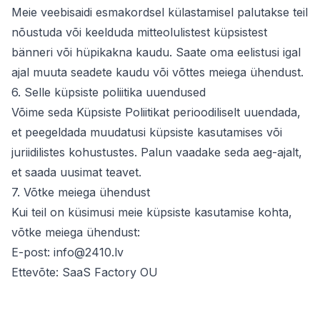
Meie veebisaidi esmakordsel külastamisel palutakse teil
nõustuda või keelduda mitteolulistest küpsistest
bänneri või hüpikakna kaudu. Saate oma eelistusi igal
ajal muuta seadete kaudu või võttes meiega ühendust.
6. Selle küpsiste poliitika uuendused
Võime seda Küpsiste Poliitikat perioodiliselt uuendada,
et peegeldada muudatusi küpsiste kasutamises või
juriidilistes kohustustes. Palun vaadake seda aeg-ajalt,
et saada uusimat teavet.
7. Võtke meiega ühendust
Kui teil on küsimusi meie küpsiste kasutamise kohta,
võtke meiega ühendust:
E-post:
info@2410.lv
Ettevõte:
SaaS Factory OU