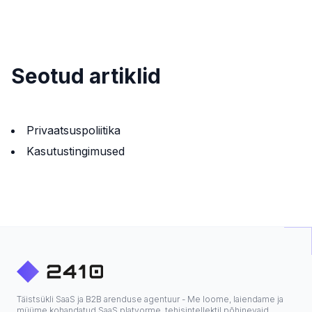
Seotud artiklid
Privaatsuspoliitika
Kasutustingimused
Täistsükli SaaS ja B2B arenduse agentuur - Me loome, laiendame ja
müüme kohandatud SaaS platvorme, tehisintellektil põhinevaid