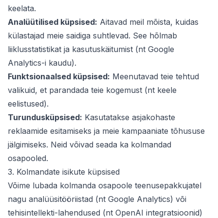
keelata.
Analüütilised küpsised:
Aitavad meil mõista, kuidas
külastajad meie saidiga suhtlevad. See hõlmab
liiklusstatistikat ja kasutuskäitumist (nt Google
Analytics-i kaudu).
Funktsionaalsed küpsised:
Meenutavad teie tehtud
valikuid, et parandada teie kogemust (nt keele
eelistused).
Turundusküpsised:
Kasutatakse asjakohaste
reklaamide esitamiseks ja meie kampaaniate tõhususe
jälgimiseks. Neid võivad seada ka kolmandad
osapooled.
3. Kolmandate isikute küpsised
Võime lubada kolmanda osapoole teenusepakkujatel
nagu analüüsitööriistad (nt Google Analytics) või
tehisintellekti-lahendused (nt OpenAI integratsioonid)