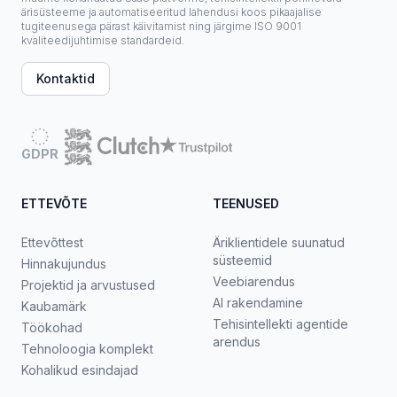
ärisüsteeme ja automatiseeritud lahendusi koos pikaajalise
tugiteenusega pärast käivitamist ning järgime ISO 9001
kvaliteedijuhtimise standardeid.
Kontaktid
GDPR
ETTEVÕTE
TEENUSED
Ettevõttest
Äriklientidele suunatud
süsteemid
Hinnakujundus
Veebiarendus
Projektid ja arvustused
AI rakendamine
Kaubamärk
Tehisintellekti agentide
Töökohad
arendus
Tehnoloogia komplekt
Kohalikud esindajad