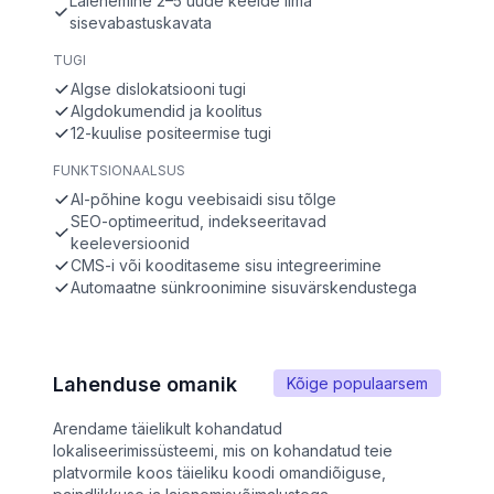
Laienemine 2–5 uude keelde ilma
sisevabastuskavata
TUGI
Algse dislokatsiooni tugi
Algdokumendid ja koolitus
12-kuulise positeermise tugi
FUNKTSIONAALSUS
AI-põhine kogu veebisaidi sisu tõlge
SEO-optimeeritud, indekseeritavad
keeleversioonid
CMS-i või kooditaseme sisu integreerimine
Automaatne sünkroonimine sisuvärskendustega
Lahenduse omanik
Kõige populaarsem
Arendame täielikult kohandatud
lokaliseerimissüsteemi, mis on kohandatud teie
platvormile koos täieliku koodi omandiõiguse,