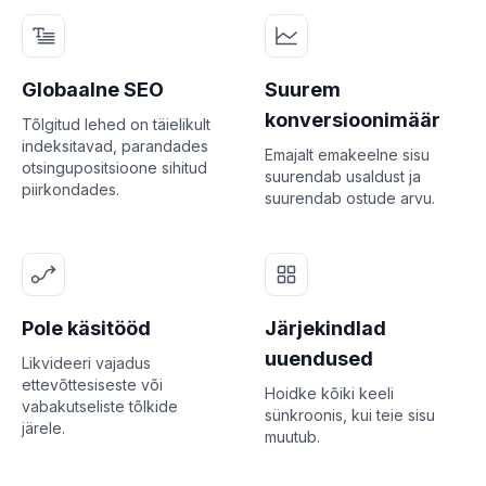
Globaalne SEO
Suurem
konversioonimäär
Tõlgitud lehed on täielikult
indeksitavad, parandades
Emajalt emakeelne sisu
otsingupositsioone sihitud
suurendab usaldust ja
piirkondades.
suurendab ostude arvu.
Pole käsitööd
Järjekindlad
uuendused
Likvideeri vajadus
ettevõttesiseste või
Hoidke kõiki keeli
vabakutseliste tõlkide
sünkroonis, kui teie sisu
järele.
muutub.