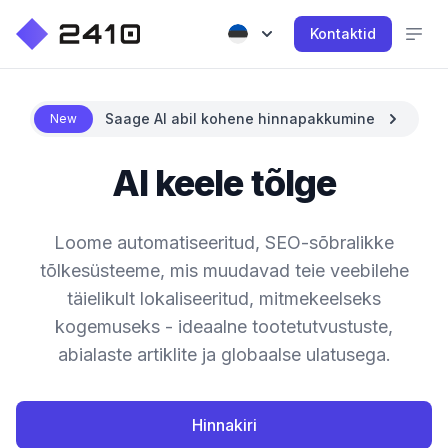
Kontaktid
Saage AI abil kohene hinnapakkumine
New
AI keele tõlge
Loome automatiseeritud, SEO-sõbralikke
tõlkesüsteeme, mis muudavad teie veebilehe
täielikult lokaliseeritud, mitmekeelseks
kogemuseks - ideaalne tootetutvustuste,
abialaste artiklite ja globaalse ulatusega.
Hinnakiri