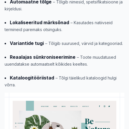
Automaatne tõlge
– Tõlgib nimesid, spetsifikatsioone ja
kirjeldusi.
Lokaliseeritud märksõnad
– Kasutades natiivseid
termineid paremaks otsinguks.
Variantide tugi
– Tõlgib suurused, värvid ja kategooriad.
Reaalajas sünkroniseerimine
– Toote muudatused
uuendatakse automaatselt kõikides keeltes.
Kataloogitööriistad
– Tõlgi täielikud kataloogid hulgi
võrra.