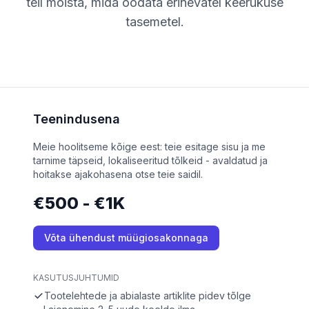
teil mõista, mida oodata erinevatel keerukuse
tasemetel.
Teenindusena
Meie hoolitseme kõige eest: teie esitage sisu ja me
tarnime täpseid, lokaliseeritud tõlkeid - avaldatud ja
hoitakse ajakohasena otse teie saidil.
€500 - €1K
Võta ühendust müügiosakonnaga
KASUTUSJUHTUMID
Tootelehtede ja abialaste artiklite pidev tõlge