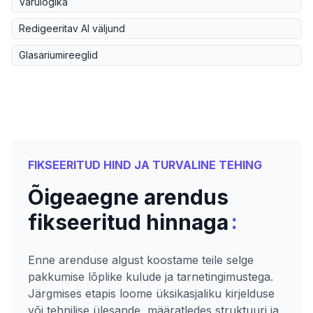
Varulogika
Redigeeritav AI väljund
Glasariumireeglid
FIKSEERITUD HIND JA TURVALINE TEHING
Õigeaegne arendus
:
fikseeritud hinnaga
Enne arenduse algust koostame teile selge
pakkumise lõplike kulude ja tarnetingimustega.
Järgmises etapis loome üksikasjaliku kirjelduse
või tehnilise ülesande, määratledes struktuuri ja