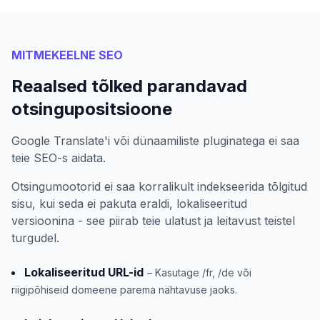
MITMEKEELNE SEO
Reaalsed tõlked parandavad
otsingupositsioone
Google Translate'i või dünaamiliste pluginatega ei saa
teie SEO-s aidata.
Otsingumootorid ei saa korralikult indekseerida tõlgitud
sisu, kui seda ei pakuta eraldi, lokaliseeritud
versioonina - see piirab teie ulatust ja leitavust teistel
turgudel.
Lokaliseeritud URL-id
– Kasutage /fr, /de või
riigipõhiseid domeene parema nähtavuse jaoks.