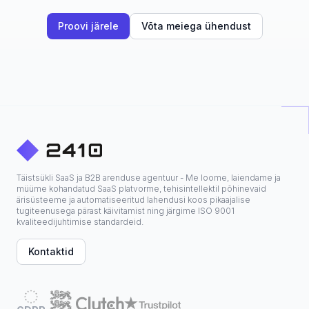
Proovi järele
Võta meiega ühendust
Täistsükli SaaS ja B2B arenduse agentuur - Me loome, laiendame ja
müüme kohandatud SaaS platvorme, tehisintellektil põhinevaid
ärisüsteeme ja automatiseeritud lahendusi koos pikaajalise
tugiteenusega pärast käivitamist ning järgime ISO 9001
kvaliteedijuhtimise standardeid.
Kontaktid