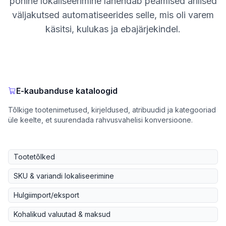
põhine lokaliseerimine lahendab peamised ärilised
väljakutsed automatiseerides selle, mis oli varem
käsitsi, kulukas ja ebajärjekindel.
E-kaubanduse kataloogid
Tõlkige tootenimetused, kirjeldused, atribuudid ja kategooriad
üle keelte, et suurendada rahvusvahelisi konversioone.
Tootetõlked
SKU & variandi lokaliseerimine
Hulgiimport/eksport
Kohalikud valuutad & maksud