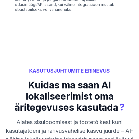
edasimüügi/API asend, kui väline integratsioon muutub
ebastabiilseks või vananenuks.
KASUTUSJUHTUMITE ERINEVUS
Kuidas ma saan AI
lokaliseerimist oma
?
äritegevuses kasutada
Alates sisulooomisest ja tootetõlkest kuni
kasutajatoeni ja rahvusvahelise kasvu juurde – AI-