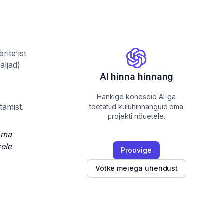
rite'ist
äljad)
AI hinna hinnang
Hankige koheseid AI-ga
tamist.
toetatud kuluhinnanguid oma
projekti nõuetele.
u ma
kele
Proovige
Võtke meiega ühendust