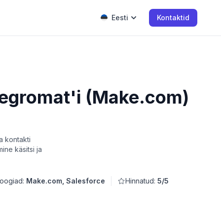
Eesti
Kontaktid
ntegromat'i (Make.com)
a kontakti
ne käsitsi ja
oogiad:
Make.com, Salesforce
Hinnatud:
5/5