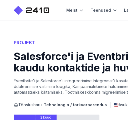
Meist
Teenused
L
PROJEKT
Salesforce'i ja Eventb
kaudu kontaktide ja hu
Eventbrite'i ja Salesforce'i integreerimine Integromat'i kasut
dubleerimise vältimise loogika, Kampaanialiikmete haldamine,
automaatseks käitamiseks, Tootmiskeskkonna migreerimise t
Tööstusharu:
Tehnoloogia / tarkvaraarendus
Asuk
2 kuud