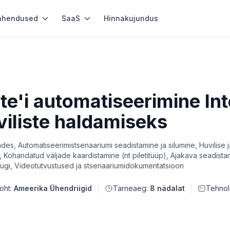
ahendused
SaaS
Hinnakujundus
rite'i automatiseerimine I
viliste haldamiseks
ades, Automatiseerimistsenaariumi seadistamine ja silumine, Huvilise j
 Kohandatud väljade kaardistamine (nt piletitüüp), Ajakava seadistami
ugi, Videotutvustused ja stsenaariumidokumentatsioon
oht:
Ameerika Ühendriigid
Tarneaeg:
8 nädalat
Tehnol