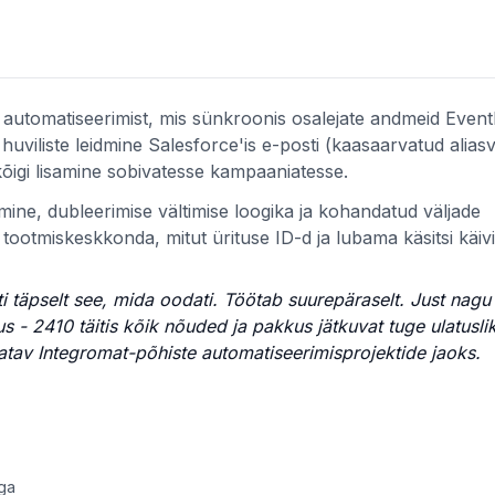
t automatiseerimist, mis sünkroonis osalejate andmeid Eventb
 huviliste leidmine Salesforce'is e-posti (kaasaarvatud aliasv
a kõigi lisamine sobivatesse kampaaniatesse.
emine, dubleerimise vältimise loogika ja kohandatud väljade
i tootmiskeskkonda, mitut ürituse ID-d ja lubama käsitsi käivi
hti täpselt see, mida oodati. Töötab suurepäraselt. Just nag
 - 2410 täitis kõik nõuded ja pakkus jätkuvat tuge ulatusli
atav Integromat-põhiste automatiseerimisprojektide jaoks.
iga