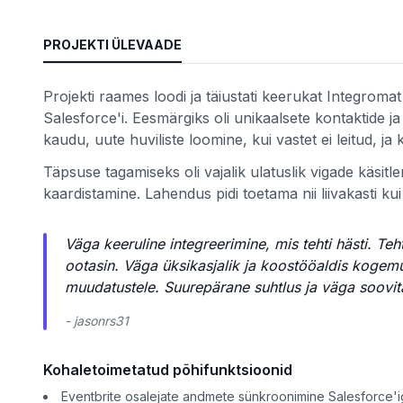
PROJEKTI ÜLEVAADE
teemid
Projekti raames loodi ja täiustati keerukat Integroma
Salesforce'i. Eesmärgiks oli unikaalsete kontaktide ja
kaudu, uute huviliste loomine, kui vastet ei leitud, j
Täpsuse tagamiseks oli vajalik ulatuslik vigade käsitl
 kaupa
kaardistamine. Lahendus pidi toetama nii liivakasti ku
se alusel
Väga keeruline integreerimine, mis tehti hästi. Te
ootasin. Väga üksikasjalik ja koostööaldis kogemus
muudatustele. Suurepärane suhtlus ja väga soovit
- jasonrs31
Kohaletoimetatud põhifunktsioonid
Eventbrite osalejate andmete sünkroonimine Salesforce'