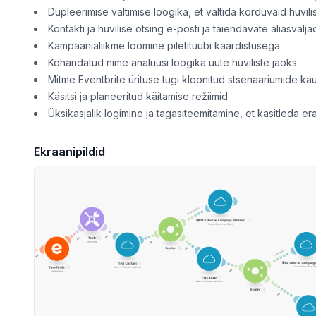
Dupleerimise vältimise loogika, et vältida korduvaid huvilis
Kontakti ja huvilise otsing e-posti ja täiendavate aliasvälja
Kampaanialiikme loomine piletitüübi kaardistusega
Kohandatud nime analüüsi loogika uute huviliste jaoks
Mitme Eventbrite ürituse tugi kloonitud stsenaariumide ka
Käsitsi ja planeeritud käitamise režiimid
Üksikasjalik logimine ja tagasiteemitamine, et käsitleda era
Ekraanipildid