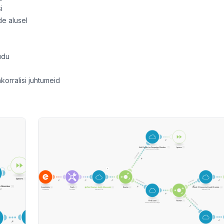
i
de alusel
udu
korralisi juhtumeid