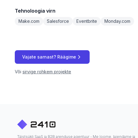
Tehnoloogia virn
Make.com
Salesforce
Eventbrite
Monday.com
Vajate sarnast? Räägime
Või
sirvige rohkem projekte
Täistsükli SaaS ja B2B arenduse agentuur - Me loome, laiendame ja