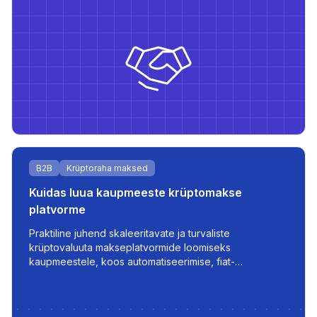
B2B
Krüptoraha maksed
Kuidas luua kaupmeeste krüptomakse
platvorme
Praktiline juhend skaleeritavate ja turvaliste
krüptovaluuta makseplatvormide loomiseks
kaupmeestele, koos automatiseerimise, fiat-
integreerimise ja reaalajas tehingute haldamisega.