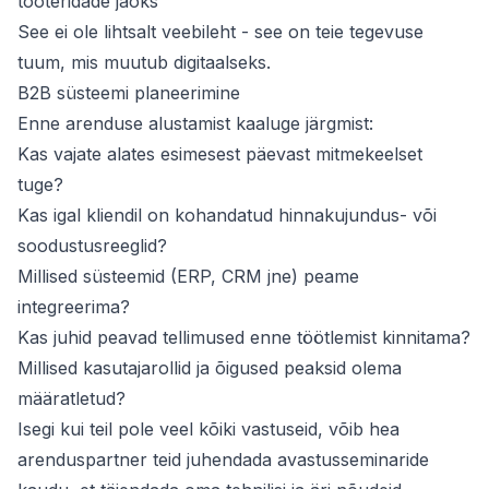
tooteridade jaoks
See ei ole lihtsalt veebileht - see on teie tegevuse
tuum, mis muutub digitaalseks.
B2B süsteemi planeerimine
Enne arenduse alustamist kaaluge järgmist:
Kas vajate alates esimesest päevast mitmekeelset
tuge?
Kas igal kliendil on kohandatud hinnakujundus- või
soodustusreeglid?
Millised süsteemid (ERP, CRM jne) peame
integreerima?
Kas juhid peavad tellimused enne töötlemist kinnitama?
Millised kasutajarollid ja õigused peaksid olema
määratletud?
Isegi kui teil pole veel kõiki vastuseid, võib hea
arenduspartner teid juhendada avastusseminaride