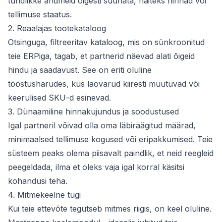
tundlikke andmeid õigesti suunata, näiteks hinnad või
tellimuse staatus.
2. Reaalajas tootekataloog
Otsinguga, filtreeritav kataloog, mis on sünkroonitud
teie ERPiga, tagab, et partnerid näevad alati õigeid
hindu ja saadavust. See on eriti oluline
tööstusharudes, kus laovarud kiiresti muutuvad või
keerulised SKU-d esinevad.
3. Dünaamiline hinnakujundus ja soodustused
Igal partneril võivad olla oma läbiräägitud määrad,
minimaalsed tellimuse kogused või eripakkumised. Teie
süsteem peaks olema piisavalt paindlik, et neid reegleid
peegeldada, ilma et oleks vaja igal korral käsitsi
kohandusi teha.
4. Mitmekeelne tugi
Kui teie ettevõte tegutseb mitmes riigis, on keel oluline.