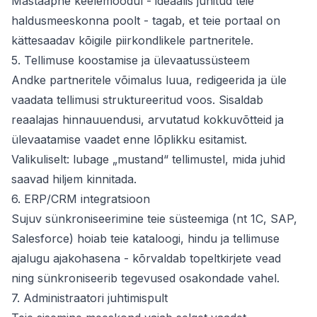
Mastaapne keelemoodul - ideaalis juhitud teie
haldusmeeskonna poolt - tagab, et teie portaal on
kättesaadav kõigile piirkondlikele partneritele.
5. Tellimuse koostamise ja ülevaatussüsteem
Andke partneritele võimalus luua, redigeerida ja üle
vaadata tellimusi struktureeritud voos. Sisaldab
reaalajas hinnauuendusi, arvutatud kokkuvõtteid ja
ülevaatamise vaadet enne lõplikku esitamist.
Valikuliselt: lubage „mustand“ tellimustel, mida juhid
saavad hiljem kinnitada.
6. ERP/CRM integratsioon
Sujuv sünkroniseerimine teie süsteemiga (nt 1C, SAP,
Salesforce) hoiab teie kataloogi, hindu ja tellimuse
ajalugu ajakohasena - kõrvaldab topeltkirjete vead
ning sünkroniseerib tegevused osakondade vahel.
7. Administraatori juhtimispult