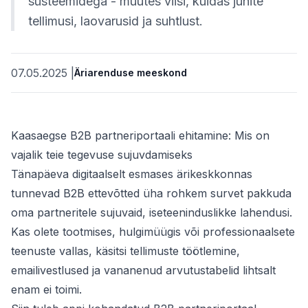
süsteemidega - muutes viisi, kuidas juhite
tellimusi, laovarusid ja suhtlust.
teemid
07.05.2025
|
Äriarenduse meeskond
Kaasaegse B2B partneriportaali ehitamine: Mis on
 kaupa
vajalik teie tegevuse sujuvdamiseks
Tänapäeva digitaalselt esmases ärikeskkonnas
se alusel
tunnevad B2B ettevõtted üha rohkem survet pakkuda
oma partneritele sujuvaid, iseteeninduslikke lahendusi.
Kas olete tootmises, hulgimüügis või professionaalsete
teenuste vallas, käsitsi tellimuste töötlemine,
emailivestlused ja vananenud arvutustabelid lihtsalt
enam ei toimi.