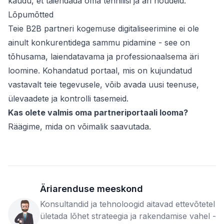
kaudu, et täiendada oma tehnilisi ja äri nõudeid.
Lõpumõtted
Teie B2B partneri kogemuse digitaliseerimine ei ole
ainult konkurentidega sammu pidamine - see on
tõhusama, laiendatavama ja professionaalsema äri
loomine. Kohandatud portaal, mis on kujundatud
vastavalt teie tegevusele, võib avada uusi teenuse,
ülevaadete ja kontrolli tasemeid.
Kas olete valmis oma partneriportaali looma?
Räägime, mida on võimalik saavutada.
Äriarenduse meeskond
Konsultandid ja tehnoloogid aitavad ettevõtetel
ületada lõhet strateegia ja rakendamise vahel -