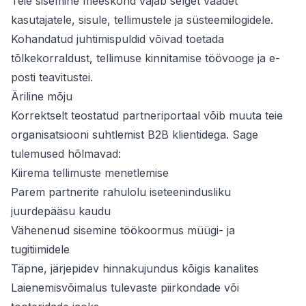
Teie sisemine meeskond vajab selget vaadet
kasutajatele, sisule, tellimustele ja süsteemilogidele.
Kohandatud juhtimispuldid võivad toetada
tõlkekorraldust, tellimuse kinnitamise töövooge ja e-
posti teavitustei.
Äriline mõju
Korrektselt teostatud partneriportaal võib muuta teie
organisatsiooni suhtlemist B2B klientidega. Sage
tulemused hõlmavad:
Kiirema tellimuste menetlemise
Parem partnerite rahulolu iseteenindusliku
juurdepääsu kaudu
Vähenenud sisemine töökoormus müügi- ja
tugitiimidele
Täpne, järjepidev hinnakujundus kõigis kanalites
Laienemisvõimalus tulevaste piirkondade või