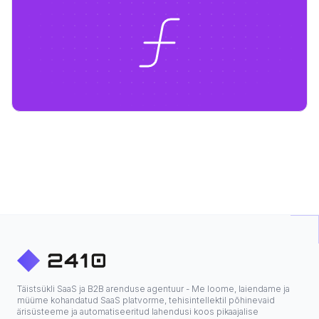
Täistsükli SaaS ja B2B arenduse agentuur - Me loome, laiendame ja
müüme kohandatud SaaS platvorme, tehisintellektil põhinevaid
ärisüsteeme ja automatiseeritud lahendusi koos pikaajalise