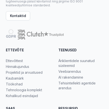
tugiteenusega pärast käivitamist ning järgime ISO 9001
kvaliteedijuhtimise standardeid.
Kontaktid
GDPR
ETTEVÕTE
TEENUSED
Ettevõttest
Äriklientidele suunatud
süsteemid
Hinnakujundus
Veebiarendus
Projektid ja arvustused
AI rakendamine
Kaubamärk
Tehisintellekti agentide
Töökohad
arendus
Tehnoloogia komplekt
Kohalikud esindajad
SAAS
RESSURSID