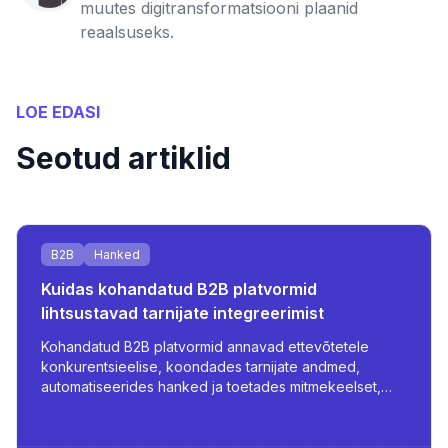
muutes digitransformatsiooni plaanid
reaalsuseks.
LOE EDASI
Seotud artiklid
B2B
Hanked
Kuidas kohandatud B2B platvormid
lihtsustavad tarnijate integreerimist
Kohandatud B2B platvormid annavad ettevõtetele
konkurentsieelise, koondades tarnijate andmed,
automatiseerides hanked ja toetades mitmekeelset,
rollipõhist juurdepääsu - kõik skaleerimise ja tõhususe
jaoks.