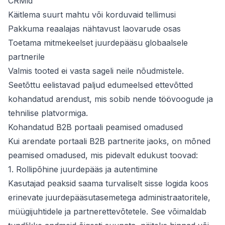
CRMid
Käitlema suurt mahtu või korduvaid tellimusi
Pakkuma reaalajas nähtavust laovarude osas
Toetama mitmekeelset juurdepääsu globaalsele
partnerile
Valmis tooted ei vasta sageli neile nõudmistele.
Seetõttu eelistavad paljud edumeelsed ettevõtted
kohandatud arendust, mis sobib nende töövoogude ja
tehnilise platvormiga.
Kohandatud B2B portaali peamised omadused
Kui arendate portaali B2B partnerite jaoks, on mõned
peamised omadused, mis pidevalt edukust toovad:
1. Rollipõhine juurdepääs ja autentimine
Kasutajad peaksid saama turvaliselt sisse logida koos
erinevate juurdepääsutasemetega administraatoritele,
müügijuhtidele ja partnerettevõtetele. See võimaldab