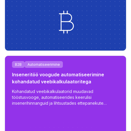
B2B
Automatiseerimine
Inseneritöö voogude automatiseerimine
kohandatud veebikalkulaatoritega
Kohandatud veebikalkulaatorid muudavad
tööstusvooge, automatiseerides keerulisi
insenerihinnanguid ja lihtsustades ettepanekute
protsessi, vähendades tööpäevi tundideks koos
kohandatud ja skaleeritavate tööriistadega.