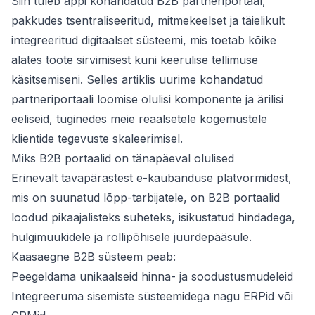
Siin tuleb appi kohandatud B2B partneriportaal,
pakkudes tsentraliseeritud, mitmekeelset ja täielikult
integreeritud digitaalset süsteemi, mis toetab kõike
alates toote sirvimisest kuni keerulise tellimuse
käsitsemiseni. Selles artiklis uurime kohandatud
partneriportaali loomise olulisi komponente ja ärilisi
eeliseid, tuginedes meie reaalsetele kogemustele
klientide tegevuste skaleerimisel.
Miks B2B portaalid on tänapäeval olulised
Erinevalt tavapärastest e-kaubanduse platvormidest,
mis on suunatud lõpp-tarbijatele, on B2B portaalid
loodud pikaajalisteks suheteks, isikustatud hindadega,
hulgimüükidele ja rollipõhisele juurdepääsule.
Kaasaegne B2B süsteem peab:
Peegeldama unikaalseid hinna- ja soodustusmudeleid
Integreeruma sisemiste süsteemidega nagu ERPid või