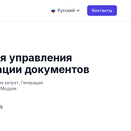
Русский
Контакты
я управления
ации документов
из затрат, Генерация
, Модули
/5