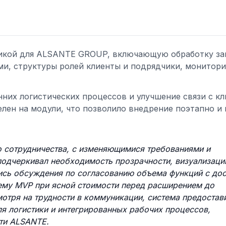
тикой для ALSANTE GROUP, включающую обработку за
и, структуры ролей клиенты и подрядчики, монитори
них логистических процессов и улучшение связи с к
лен на модули, что позволило внедрение поэтапно и 
о сотрудничества, с изменяющимися требованиями и
подчеркивал необходимость прозрачности, визуализаци
елись обсуждения по согласованию объема функций с до
ему MVP при ясной стоимости перед расширением до
мотря на трудности в коммуникации, система предостав
я логистики и интегрированных рабочих процессов,
ти ALSANTE.