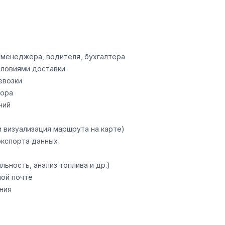
, менеджера, водителя, бухгалтера
словиями доставки
евозки
бора
ний
 визуализация маршрута на карте)
экспорта данных
ьность, анализ топлива и др.)
ной почте
ния