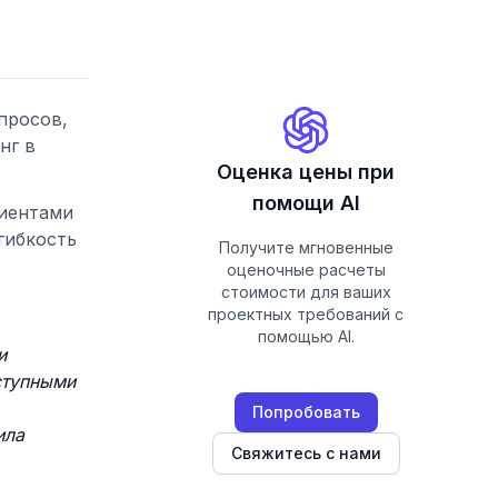
просов,
нг в
Оценка цены при
помощи AI
лиентами
гибкость
Получите мгновенные
оценочные расчеты
стоимости для ваших
проектных требований с
помощью AI.
и
ступными
Попробовать
ила
Свяжитесь с нами