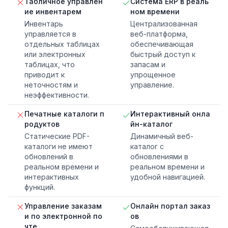
Табличное управлен
Система ERP в реаль
ие инвентарем
ном времени
Инвентарь
Централизованная
управляется в
веб-платформа,
отдельных таблицах
обеспечивающая
или электронных
быстрый доступ к
таблицах, что
запасам и
приводит к
упрощенное
неточностям и
управление.
неэффективности.
Печатные каталоги п
Интерактивный онла
родуктов
йн-каталог
Статические PDF-
Динамичный веб-
каталоги не имеют
каталог с
обновлений в
обновлениями в
реальном времени и
реальном времени и
интерактивных
удобной навигацией.
функций.
Управление заказам
Онлайн портал заказ
и по электронной по
ов
чте