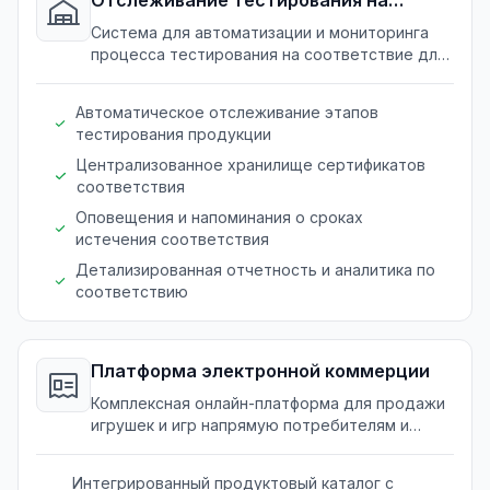
соответствие
Система для автоматизации и мониторинга
процесса тестирования на соответствие для
игрушек, обеспечивая соблюдение всех
стандартов безопасности и норм.
Автоматическое отслеживание этапов
тестирования продукции
Централизованное хранилище сертификатов
соответствия
Оповещения и напоминания о сроках
истечения соответствия
Детализированная отчетность и аналитика по
соответствию
Платформа электронной коммерции
Комплексная онлайн-платформа для продажи
игрушек и игр напрямую потребителям и
розничным продавцам, повышающая
видимость и продажи.
Интегрированный продуктовый каталог с