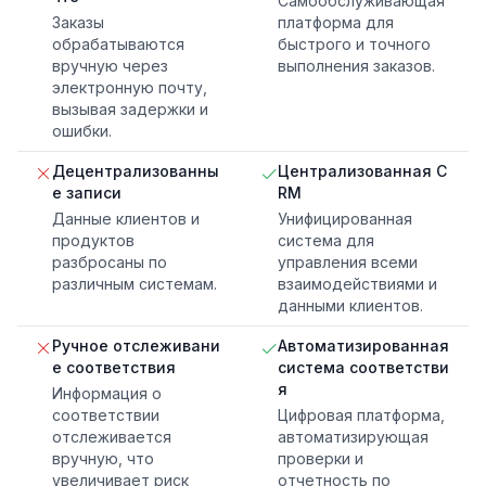
Самообслуживающая
Заказы
платформа для
обрабатываются
быстрого и точного
вручную через
выполнения заказов.
электронную почту,
вызывая задержки и
ошибки.
Децентрализованны
Централизованная C
е записи
RM
Данные клиентов и
Унифицированная
продуктов
система для
разбросаны по
управления всеми
различным системам.
взаимодействиями и
данными клиентов.
Ручное отслеживани
Автоматизированная
е соответствия
система соответстви
я
Информация о
соответствии
Цифровая платформа,
отслеживается
автоматизирующая
вручную, что
проверки и
увеличивает риск
отчетность по