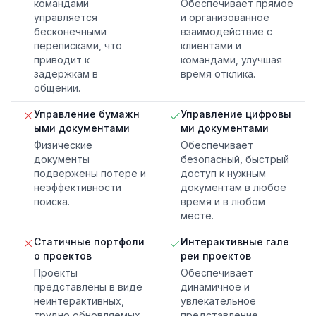
командами
Обеспечивает прямое
управляется
и организованное
бесконечными
взаимодействие с
переписками, что
клиентами и
приводит к
командами, улучшая
задержкам в
время отклика.
общении.
Управление бумажн
Управление цифровы
ыми документами
ми документами
Физические
Обеспечивает
документы
безопасный, быстрый
подвержены потере и
доступ к нужным
неэффективности
документам в любое
поиска.
время и в любом
месте.
Статичные портфоли
Интерактивные гале
о проектов
реи проектов
Проекты
Обеспечивает
представлены в виде
динамичное и
неинтерактивных,
увлекательное
трудно обновляемых
представление