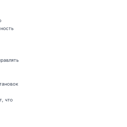
о
пность
правлять
становок
, что