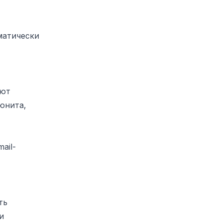
матически
ают
юнита,
ail-
ть
и