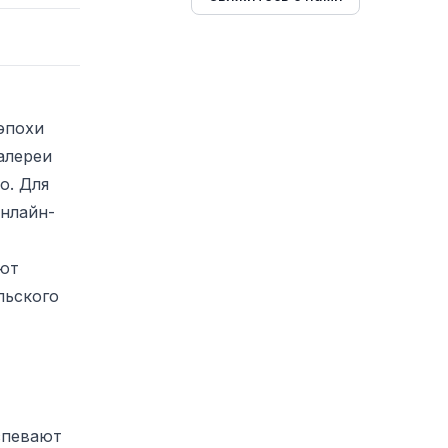
эпохи
алереи
о. Для
онлайн-
ают
льского
спевают