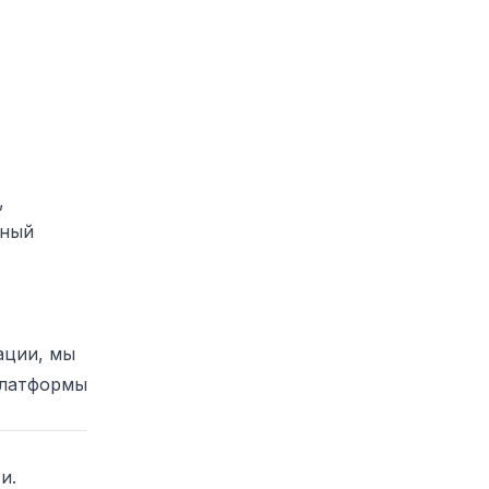
,
лный
ации, мы
платформы
и.