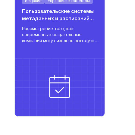
Вещание
Управление контентом
Пользовательские системы
метаданных и расписаний
для вещателей
Рассмотрение того, как
современные вещательные
компании могут извлечь выгоду из
платформ, разработанных с нуля,
которые централизуют
метаданные, оптимизируют
расписания и поддерживают
многоязычную публикацию с
мощными интеграциями.