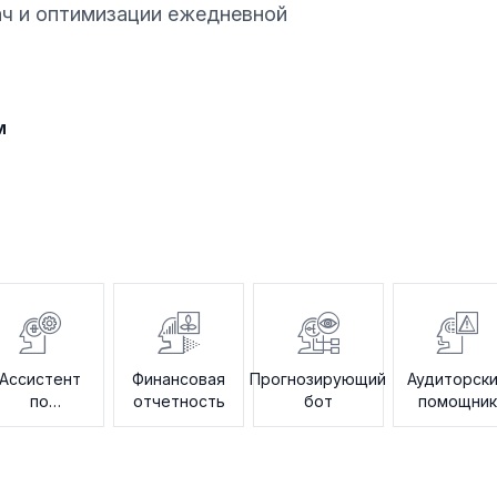
ач и оптимизации ежедневной
м
Ассистент
Финансовая
Прогнозирующий
Аудиторск
по
отчетность
бот
помощник
подготовке
налоговой
отчетности