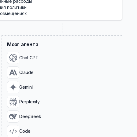
анные расходы
ия политики
возмещениях
Мозг агента
Chat GPT
Claude
Gemini
Perplexity
DeepSeek
Code