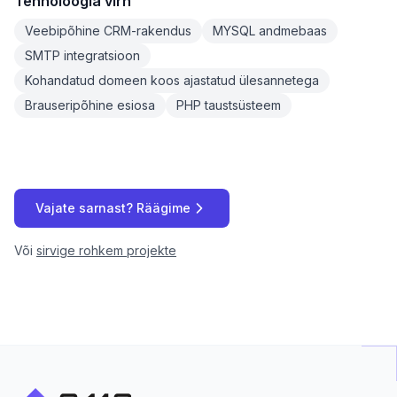
Tehnoloogia virn
Veebipõhine CRM-rakendus
MYSQL andmebaas
SMTP integratsioon
Kohandatud domeen koos ajastatud ülesannetega
Brauseripõhine esiosa
PHP taustsüsteem
Vajate sarnast? Räägime
Või
sirvige rohkem projekte