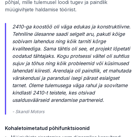
põhjal, mille tulemusel loodi tugev ja paindlik
müügivihjete haldamise tööriist.
2410-ga koostöö oli väga edukas ja konstruktiivne.
Tehniline ülesanne saadi selgelt aru, pakuti kõige
sobivam lahendus ning kõik tarniti kõrge
kvaliteediga. Sama tähtis oli see, et projekt lõpetati
oodatud tähtajaks. Kogu protsessi vältel oli suhtlus
sujuv ja tõhus ning kõik probleemid või küsimused
lahendati kiiresti. Arendaja oli paindlik, et mahutada
värskendusi ja parandusi isegi pärast esialgset
tarnet. Oleme tulemusega väga rahul ja soovitame
kindlasti 2410-t teistele, kes otsivad
usaldusväärseid arendamise partnereid.
- Skandi Motors
Kohaletoimetatud põhifunktsioonid