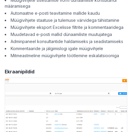
Müügivihjete sisestamise vorm dünaamilise konsultandi
määramisega
Automaatne e-posti teavitamine mallide kaudu
Müügivihjete staatuse ja tulemuse värvidega tähistamine
Müügivihjete eksport Excelisse filtrite ja kommentaaridega
Muudetavad e-posti mallid dünaamiliste muutujatega
Adminpaneel konsultantide haldamiseks ja seadistamiseks
Kommentaaride ja jälgimislogi igale müügivihjele
Mitmeastmeline müügivihjete töötlemine eskalatsiooniga
Ekraanipildid