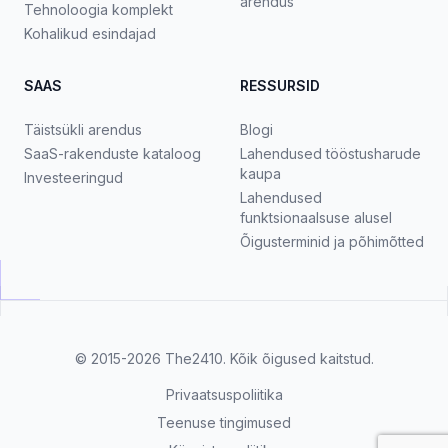
arendus
Tehnoloogia komplekt
Kohalikud esindajad
SAAS
RESSURSID
Täistsükli arendus
Blogi
SaaS-rakenduste kataloog
Lahendused tööstusharude
kaupa
Investeeringud
Lahendused
funktsionaalsuse alusel
Õigusterminid ja põhimõtted
© 2015-2026
The2410
. Kõik õigused kaitstud.
Privaatsuspoliitika
Teenuse tingimused