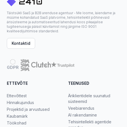
Täistsükli SaaS ja B2B arenduse agentuur - Me loome, laiendame ja
müüme kohandatud SaaS platvorme, tehisintellektil põhinevaid
ärisüsteeme ja automatiseeritud lahendusi koos pikaajalise
tugiteenusega pärast käivitamist ning järgime ISO 9001
kvaliteedijuhtimise standardeid.
Kontaktid
GDPR
ETTEVÕTE
TEENUSED
Ettevõttest
Äriklientidele suunatud
süsteemid
Hinnakujundus
Veebiarendus
Projektid ja arvustused
AI rakendamine
Kaubamärk
Tehisintellekti agentide
Töökohad