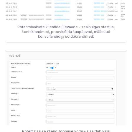
Potentsiaalsete klientide ülevaade - sealhulgas staatus,
kontaktandmed, proovisõidu kuupäevad, määratud
konsultandid ja sõiduki andmed.
Potentsiaalse kliendi loomise vorm - sisaldab välju