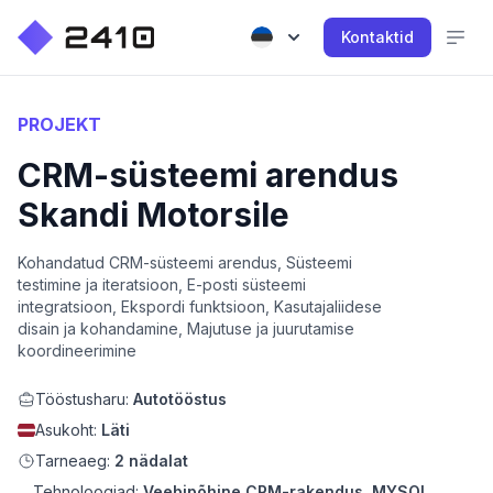
Kontaktid
PROJEKT
CRM-süsteemi arendus
Skandi Motorsile
Kohandatud CRM-süsteemi arendus, Süsteemi
testimine ja iteratsioon, E-posti süsteemi
integratsioon, Ekspordi funktsioon, Kasutajaliidese
disain ja kohandamine, Majutuse ja juurutamise
koordineerimine
Tööstusharu:
Autotööstus
Asukoht:
Läti
Tarneaeg:
2 nädalat
Tehnoloogiad:
Veebipõhine CRM-rakendus, MYSQL