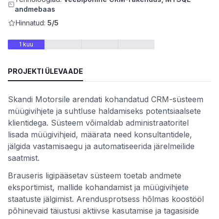
andmebaas
Hinnatud:
5/5
teemid
1 kuu
PROJEKTI ÜLEVAADE
Skandi Motorsile arendati kohandatud CRM-süsteem
 kaupa
müügivihjete ja suhtluse haldamiseks potentsiaalsete
klientidega. Süsteem võimaldab administraatoritel
se alusel
lisada müügivihjeid, määrata need konsultantidele,
jälgida vastamisaegu ja automatiseerida järelmeilide
saatmist.
Brauseris ligipääsetav süsteem toetab andmete
eksportimist, mallide kohandamist ja müügivihjete
staatuste jälgimist. Arendusprotsess hõlmas koostööl
põhinevaid täiustusi aktiivse kasutamise ja tagasiside