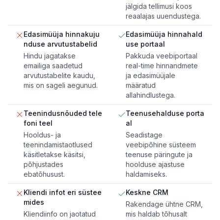
jälgida tellimusi koos
reaalajas uuendustega.
Edasimüüja hinnakuju
Edasimüüja hinnahald
nduse arvutustabelid
use portaal
Hindu jagatakse
Pakkuda veebiportaal
emailiga saadetud
real-time hinnandmete
arvutustabelite kaudu,
ja edasimüüjale
mis on sageli aegunud.
määratud
allahindlustega.
Teenindusnõuded tele
Teenusehalduse porta
foni teel
al
Hooldus- ja
Seadistage
teenindamistaotlused
veebipõhine süsteem
käsitletakse käsitsi,
teenuse päringute ja
põhjustades
hoolduse ajastuse
ebatõhusust.
haldamiseks.
Kliendi infot eri süstee
Keskne CRM
mides
Rakendage ühtne CRM,
Kliendiinfo on jaotatud
mis haldab tõhusalt