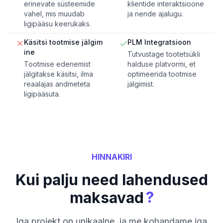
erinevate süsteemide
klientide interaktsioone
vahel, mis muudab
ja nende ajalugu.
ligipääsu keerukaks.
Käsitsi tootmise jälgim
PLM Integratsioon
ine
Tutvustage tootetsükli
Tootmise edenemist
halduse platvormi, et
jälgitakse käsitsi, ilma
optimeerida tootmise
reaalajas andmeteta
jälgimist.
ligipääsuta.
HINNAKIRI
Kui palju need lahendused
?
maksavad
Iga projekt on unikaalne, ja me kohandame iga