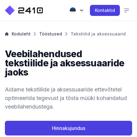
Kontaktid
Koduleht
Tööstused
Tekstiilid ja aksessuaarid
Veebilahendused
tekstiilide ja aksessuaaride
jaoks
Aidame tekstiilide ja aksessuaaride ettevõtetel
optimeerida tegevust ja tõsta müüki kohandatud
veebilahendustega.
Hinnakujundus