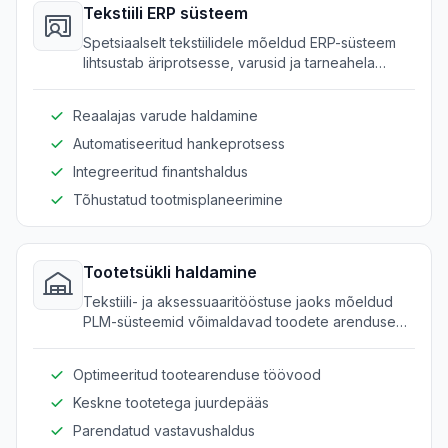
Tekstiili ERP süsteem
Spetsiaalselt tekstiilidele mõeldud ERP-süsteem
lihtsustab äriprotsesse, varusid ja tarneahela
haldamist ühest keskliidesest.
Reaalajas varude haldamine
Automatiseeritud hankeprotsess
Integreeritud finantshaldus
Tõhustatud tootmisplaneerimine
Tootetsükli haldamine
Tekstiili- ja aksessuaaritööstuse jaoks mõeldud
PLM-süsteemid võimaldavad toodete arenduse
ulatuslikku jälgimist kontseptsioonist tootmiseni.
Optimeeritud tootearenduse töövood
Keskne tootetega juurdepääs
Parendatud vastavushaldus