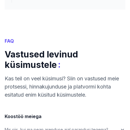
FAQ
Vastused levinud
:
küsimustele
Kas teil on veel küsimusi? Siin on vastused meie
protsessi, hinnakujunduse ja platvormi kohta
esitatud enim küsitud küsimustele.
Koostöö meiega
Mis siis, kui ma pean arenduse ajal parandusi tegema?