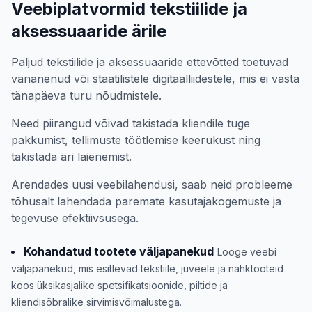
Veebiplatvormid tekstiilide ja
aksessuaaride ärile
Paljud tekstiilide ja aksessuaaride ettevõtted toetuvad
vananenud või staatilistele digitaalliidestele, mis ei vasta
tänapäeva turu nõudmistele.
Need piirangud võivad takistada kliendile tuge
pakkumist, tellimuste töötlemise keerukust ning
takistada äri laienemist.
Arendades uusi veebilahendusi, saab neid probleeme
tõhusalt lahendada paremate kasutajakogemuste ja
tegevuse efektiivsusega.
Kohandatud tootete väljapanekud
Looge veebi
väljapanekud, mis esitlevad tekstiile, juveele ja nahktooteid
koos üksikasjalike spetsifikatsioonide, piltide ja
kliendisõbralike sirvimisvõimalustega.