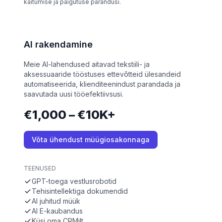
käitumise ja paigutuse parandusi.
AI rakendamine
Meie AI-lahendused aitavad tekstiili- ja
aksessuaaride tööstuses ettevõtteid ülesandeid
automatiseerida, klienditeenindust parandada ja
saavutada uusi tööefektiivsusi.
€1,000 – €10K+
Võta ühendust müügiosakonnaga
TEENUSED
GPT-toega vestlusrobotid
Tehisintellektiga dokumendid
AI juhitud müük
AI E-kaubandus
Küsi oma CRMilt