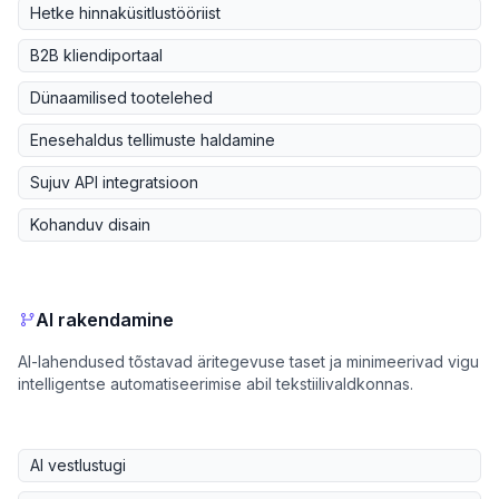
Hetke hinnaküsitlustööriist
B2B kliendiportaal
Dünaamilised tootelehed
Enesehaldus tellimuste haldamine
Sujuv API integratsioon
Kohanduv disain
AI rakendamine
AI-lahendused tõstavad äritegevuse taset ja minimeerivad vigu
intelligentse automatiseerimise abil tekstiilivaldkonnas.
AI vestlustugi