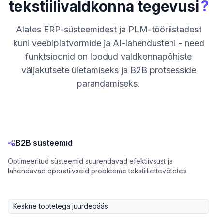
?
tekstiilivaldkonna tegevusi
Alates ERP-süsteemidest ja PLM-tööriistadest
kuni veebiplatvormide ja AI-lahendusteni - need
funktsioonid on loodud valdkonnapõhiste
väljakutsete ületamiseks ja B2B protsesside
parandamiseks.
B2B süsteemid
Optimeeritud süsteemid suurendavad efektiivsust ja
lahendavad operatiivseid probleeme tekstiiliettevõtetes.
Keskne tootetega juurdepääs