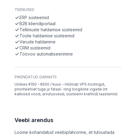
TEENUSED
ERP süsteemid
B2B kliendiportaal
Tellimuste haldamise süsteemid
Toote haldamise süsteemid
Varude haldamine
CRM süsteemid
Töövoo automatiseerimine
PIKENDATUD GARANTII
Umbes €150 - €500 / kuus – Hõlmab VPS hostingut,
prioriteetset tuge ja fataal- ning loogiliste vigade (nt
katkised vood, arvutusvead, süsteemi krahhid) taastamist.
Veebi arendus
Loome kohandatud veebiplatvorme, et tutvustada