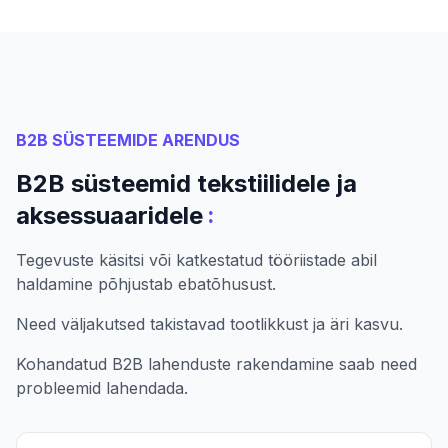
B2B SÜSTEEMIDE ARENDUS
B2B süsteemid tekstiilidele ja
:
aksessuaaridele
Tegevuste käsitsi või katkestatud tööriistade abil
haldamine põhjustab ebatõhusust.
Need väljakutsed takistavad tootlikkust ja äri kasvu.
Kohandatud B2B lahenduste rakendamine saab need
probleemid lahendada.