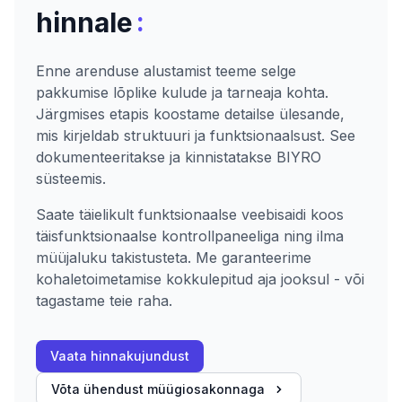
:
hinnale
Enne arenduse alustamist teeme selge
pakkumise lõplike kulude ja tarneaja kohta.
Järgmises etapis koostame detailse ülesande,
mis kirjeldab struktuuri ja funktsionaalsust. See
dokumenteeritakse ja kinnistatakse BIYRO
süsteemis.
Saate täielikult funktsionaalse veebisaidi koos
täisfunktsionaalse kontrollpaneeliga ning ilma
müüjaluku takistusteta. Me garanteerime
kohaletoimetamise kokkulepitud aja jooksul - või
tagastame teie raha.
Vaata hinnakujundust
Võta ühendust müügiosakonnaga