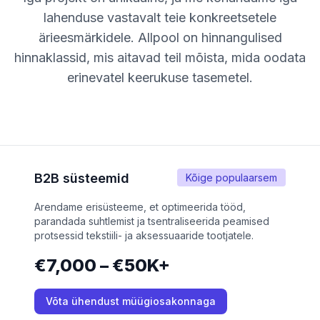
lahenduse vastavalt teie konkreetsetele
ärieesmärkidele. Allpool on hinnangulised
hinnaklassid, mis aitavad teil mõista, mida oodata
erinevatel keerukuse tasemetel.
B2B süsteemid
Kõige populaarsem
Arendame erisüsteeme, et optimeerida tööd,
parandada suhtlemist ja tsentraliseerida peamised
protsessid tekstiili- ja aksessuaaride tootjatele.
€7,000 – €50K+
Võta ühendust müügiosakonnaga