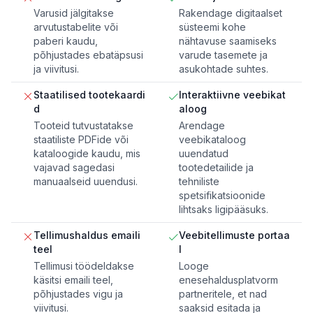
Varusid jälgitakse
Rakendage digitaalset
arvutustabelite või
süsteemi kohe
paberi kaudu,
nähtavuse saamiseks
põhjustades ebatäpsusi
varude tasemete ja
ja viivitusi.
asukohtade suhtes.
Staatilised tootekaardi
Interaktiivne veebikat
d
aloog
Tooteid tutvustatakse
Arendage
staatiliste PDFide või
veebikataloog
kataloogide kaudu, mis
uuendatud
vajavad sagedasi
tootedetailide ja
manuaalseid uuendusi.
tehniliste
spetsifikatsioonide
lihtsaks ligipääsuks.
Tellimushaldus emaili
Veebitellimuste portaa
teel
l
Tellimusi töödeldakse
Looge
käsitsi emaili teel,
enesehaldusplatvorm
põhjustades vigu ja
partneritele, et nad
viivitusi.
saaksid esitada ja