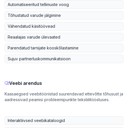
Automatiseeritud tellimuste voog
Tõhustatud varude jälgimine
Vähendatud käsitöövead
Reaalajas varude ülevaated
Parendatud tarnijate kooskõlastamine
Sujuv partnerluskommunikatsioon
Veebi arendus
Kaasaegsed veebitööriistad suurendavad ettevõtte tõhusust ja
aadressivad peamisi probleemipunkte tekstiilitööstuses.
Interaktiivsed veebikataloogid