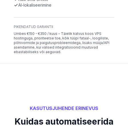
AI-lokaliseerimine
PIKENDATUD GARANTII
Umbes €150 - €350 / kuus – Täielik katvus koos VPS
hostinguga, prioriteetse toe, kõik tüüpi fataal-, loogiliste,
põhivormide ja paigutusprobleemidega, lisaks müüja/API
asendamine, kui välised integratsioonid muutuvad
ebastabiilseks või aeguvad.
KASUTUSJUHENDE ERINEVUS
Kuidas automatiseerida