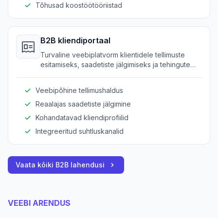
Tõhusad koostöötööriistad
B2B kliendiportaal
Turvaline veebiplatvorm klientidele tellimuste
esitamiseks, saadetiste jälgimiseks ja tehingute
ajalooga tutvumiseks.
Veebipõhine tellimushaldus
Reaalajas saadetiste jälgimine
Kohandatavad kliendiprofiilid
Integreeritud suhtluskanalid
Vaata kõiki B2B lahendusi
VEEBI ARENDUS