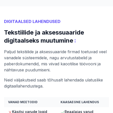
DIGITAALSED LAHENDUSED
Tekstiilide ja aksessuaaride
:
digitaalseks muutumine
Paljud tekstiilide ja aksessuaaride firmad toetuvad veel
vanadele süsteemidele, nagu arvutustabelid ja
paberdokumendid, mis viivad kaootilise töövooni ja
nähtavuse puudumiseni.
Neid väljakutseid saab tõhusalt lahendada ulatuslike
digitaallahendustega.
VANAD MEETODID
KAASAEGNE LAHENDUS
Käsitsi varude logid
Reaalajas varud