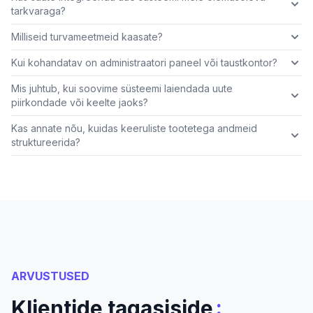
tarkvaraga?
Milliseid turvameetmeid kaasate?
Kui kohandatav on administraatori paneel või taustkontor?
Mis juhtub, kui soovime süsteemi laiendada uute
piirkondade või keelte jaoks?
Kas annate nõu, kuidas keeruliste tootetega andmeid
struktureerida?
ARVUSTUSED
:
Klientide tagasiside