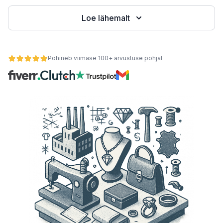
Loe lähemalt
teemid
Põhineb viimase 100+ arvustuse põhjal
 kaupa
se alusel