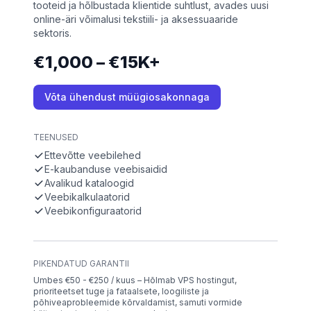
tooteid ja hõlbustada klientide suhtlust, avades uusi
online-äri võimalusi tekstiili- ja aksessuaaride
sektoris.
€1,000 – €15K+
Võta ühendust müügiosakonnaga
TEENUSED
Ettevõtte veebilehed
E-kaubanduse veebisaidid
Avalikud kataloogid
Veebikalkulaatorid
Veebikonfiguraatorid
PIKENDATUD GARANTII
Umbes €50 - €250 / kuus – Hõlmab VPS hostingut,
prioriteetset tuge ja fataalsete, loogiliste ja
põhiveaprobleemide kõrvaldamist, samuti vormide