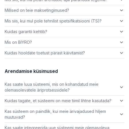
Millised on teie maksetingimused?
Mis siis, kui mul pole tehnilist spetsifikatsiooni (TS)?
Kuidas garantii kehtib?
Mis on BIYRO?
Kuidas hooldate toetust pärast käivitamist?
Arendamise küsimused
Kas saate luua süsteemi, mis on kohandatud meie
olemasolevatele äriprotsessidele?
Kuidas tagate, et süsteemi on meie tiimil lihtne kasutada?
Kas süsteem on paindlik, kui meie ärivajadused hiljem
muutuvad?
Kas saate integreerida uue süsteemi meie olemasoleva