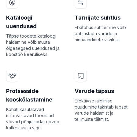
Kataloogi
Tarnijate suhtlus
uuendused
Ebatõhus suhtlemine võib
põhjustada varude ja
Täpse toodete kataloogi
hinnaandmete viivitusi.
haldamine võib muuta
õigeaegsed uuendused ja
koostöö keeruliseks.
Protsesside
Varude täpsus
kooskõlastamine
Efektiivse jälgimise
puudumine takistab täpset
Kohati kasutatavad
varude haldamist ja
mittevastavad tööriistad
tellimuste täitmist.
võivad põhjustada töövoo
katkestusi ja vigu.