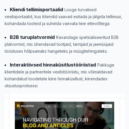
Kliendi tellimisportaalid
Looge turvalised
veebiportaalid, kus kliendid saavad esitada ja jälgida tellimusi,
kohandada tooteid ja suhelda vaevata teie ettevõttega.
B2B turuplatvormid
Kavandage spetsialiseeritud B2B
platvormid, mis ühendavad tootjaid, tarnijaid ja jaemüüjaid
tööstuses hõlpsamaks hangeteks ja müügitehinguteks.
Interaktiivsed hinnaküsitlustööriistad
Pakkuge
klientidele ja partneritele veebitööriistu, mis võimaldavad
kohandatud toodetele kiire hinnaküsitlust, kiirendades
otsustusprotsessi.