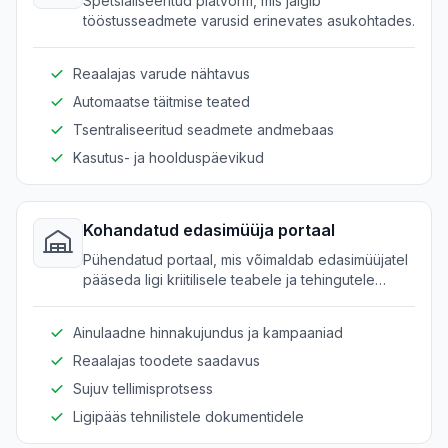
Spetsialiseeritud platvorm, mis jälgib
tööstusseadmete varusid erinevates asukohtades.
Reaalajas varude nähtavus
Automaatse täitmise teated
Tsentraliseeritud seadmete andmebaas
Kasutus- ja hoolduspäevikud
Kohandatud edasimüüja portaal
Pühendatud portaal, mis võimaldab edasimüüjatel
pääseda ligi kriitilisele teabele ja tehingutele
sujuvalt.
Ainulaadne hinnakujundus ja kampaaniad
Reaalajas toodete saadavus
Sujuv tellimisprotsess
Ligipääs tehnilistele dokumentidele