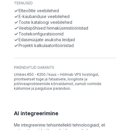
TEENUSED
Ettevõtte veebilehed
E-kaubanduse veebilehed
Toote kataloogi veebilehed
Veebipõhised hinnaküsimistööriistad
Tootekonfiguratsioonid
Edasimüüjate asukoha leidjad
Projekti kalkulaatoritööriistad
PIKENDATUD GARANTII
Umbes €50 - €250 / kuus – Hõlmab VPS hostingut,
prioriteetset tuge ja fataalsete, loogiliste ja
põhiveaprobleemide kõrvaldamist, samuti vormide
käitumise ja paigutuse parandusi.
AI integreerimine
Me integreerime tehisintellekti tehnoloogiaid, et