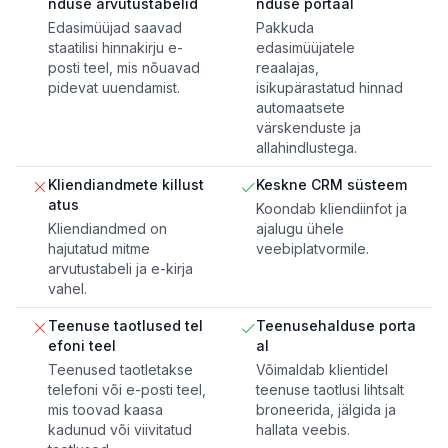
nduse arvutustabelid
nduse portaal
Edasimüüjad saavad
Pakkuda
staatilisi hinnakirju e-
edasimüüjatele
posti teel, mis nõuavad
reaalajas,
pidevat uuendamist.
isikupärastatud hinnad
automaatsete
värskenduste ja
allahindlustega.
Kliendiandmete killust
Keskne CRM süsteem
atus
Koondab kliendiinfot ja
Kliendiandmed on
ajalugu ühele
hajutatud mitme
veebiplatvormile.
arvutustabeli ja e-kirja
vahel.
Teenuse taotlused tel
Teenusehalduse porta
efoni teel
al
Teenused taotletakse
Võimaldab klientidel
telefoni või e-posti teel,
teenuse taotlusi lihtsalt
mis toovad kaasa
broneerida, jälgida ja
kadunud või viivitatud
hallata veebis.