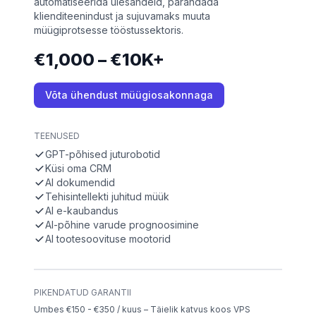
automatiseerida ülesandeid, parandada
klienditeenindust ja sujuvamaks muuta
müügiprotsesse tööstussektoris.
€1,000 – €10K+
Võta ühendust müügiosakonnaga
TEENUSED
GPT-põhised juturobotid
Küsi oma CRM
AI dokumendid
Tehisintellekti juhitud müük
AI e-kaubandus
AI-põhine varude prognoosimine
AI tootesoovituse mootorid
PIKENDATUD GARANTII
Umbes €150 - €350 / kuus – Täielik katvus koos VPS