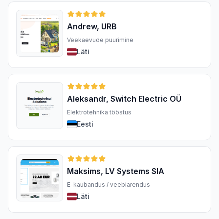
Andrew, URB
Veekaevude puurimine
Läti
Aleksandr, Switch Electric OÜ
Elektrotehnika tööstus
Eesti
Maksims, LV Systems SIA
E-kaubandus / veebiarendus
Läti