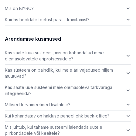
Mis on BIYRO?
Kuidas hooldate toetust pärast käivitamist?
Arendamise küsimused
Kas saate luua süsteemi, mis on kohandatud meie
olemasolevatele äriprotsessidele?
Kas süsteem on paindlik, kui meie äri vajadused hiljem
muutuvad?
Kas saate uue süsteemi meie olemasoleva tarkvaraga
integreerida?
Millised turvameetmed lisatakse?
Kui kohandatav on halduse paneel ehk back-office?
Mis juhtub, kui tahame süsteemi laiendada uutele
piirkondadele või keeltele?