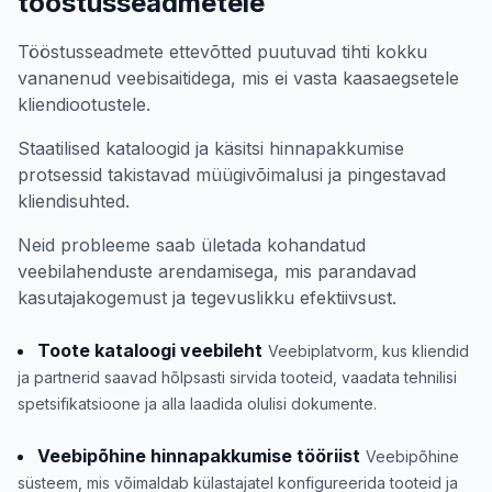
tööstusseadmetele
Tööstusseadmete ettevõtted puutuvad tihti kokku
vananenud veebisaitidega, mis ei vasta kaasaegsetele
kliendiootustele.
Staatilised kataloogid ja käsitsi hinnapakkumise
protsessid takistavad müügivõimalusi ja pingestavad
kliendisuhted.
Neid probleeme saab ületada kohandatud
veebilahenduste arendamisega, mis parandavad
kasutajakogemust ja tegevuslikku efektiivsust.
Toote kataloogi veebileht
Veebiplatvorm, kus kliendid
ja partnerid saavad hõlpsasti sirvida tooteid, vaadata tehnilisi
spetsifikatsioone ja alla laadida olulisi dokumente.
Veebipõhine hinnapakkumise tööriist
Veebipõhine
süsteem, mis võimaldab külastajatel konfigureerida tooteid ja