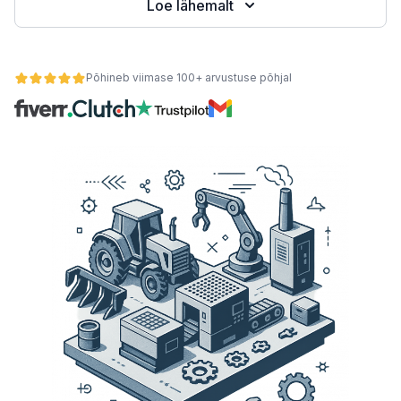
Loe lähemalt
teemid
Põhineb viimase 100+ arvustuse põhjal
 kaupa
se alusel