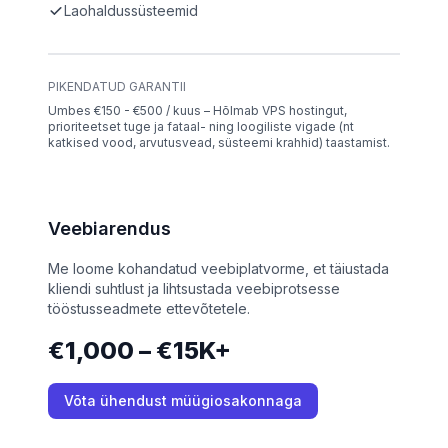
Laohaldussüsteemid
PIKENDATUD GARANTII
Umbes €150 - €500 / kuus – Hõlmab VPS hostingut,
prioriteetset tuge ja fataal- ning loogiliste vigade (nt
katkised vood, arvutusvead, süsteemi krahhid) taastamist.
Veebiarendus
Me loome kohandatud veebiplatvorme, et täiustada
kliendi suhtlust ja lihtsustada veebiprotsesse
tööstusseadmete ettevõtetele.
€1,000 – €15K+
Võta ühendust müügiosakonnaga