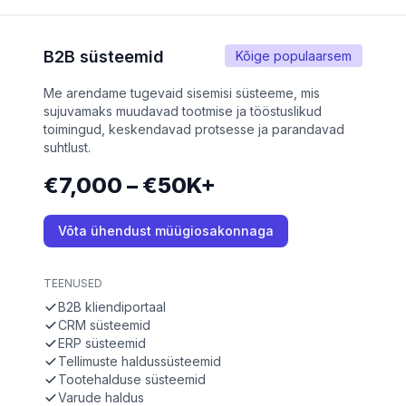
B2B süsteemid
Kõige populaarsem
Me arendame tugevaid sisemisi süsteeme, mis
sujuvamaks muudavad tootmise ja tööstuslikud
toimingud, keskendavad protsesse ja parandavad
suhtlust.
€7,000 – €50K+
Võta ühendust müügiosakonnaga
TEENUSED
B2B kliendiportaal
CRM süsteemid
ERP süsteemid
Tellimuste haldussüsteemid
Tootehalduse süsteemid
Varude haldus