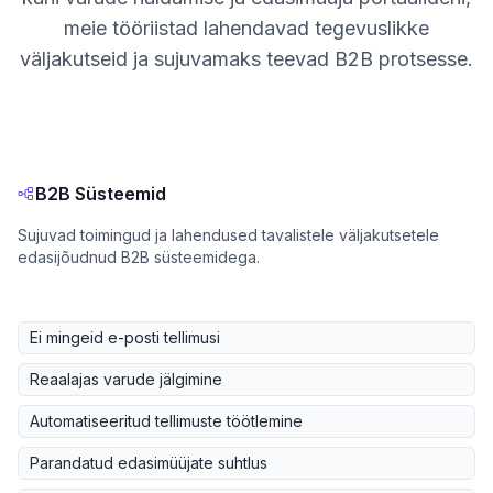
meie tööriistad lahendavad tegevuslikke
väljakutseid ja sujuvamaks teevad B2B protsesse.
B2B Süsteemid
Sujuvad toimingud ja lahendused tavalistele väljakutsetele
edasijõudnud B2B süsteemidega.
Ei mingeid e-posti tellimusi
Reaalajas varude jälgimine
Automatiseeritud tellimuste töötlemine
Parandatud edasimüüjate suhtlus