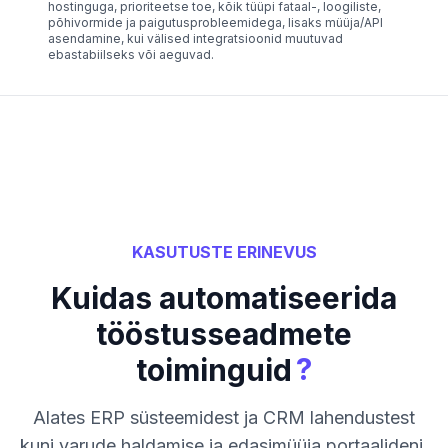
hostinguga, prioriteetse toe, kõik tüüpi fataal-, loogiliste,
põhivormide ja paigutusprobleemidega, lisaks müüja/API
asendamine, kui välised integratsioonid muutuvad
ebastabiilseks või aeguvad.
KASUTUSTE ERINEVUS
Kuidas automatiseerida
tööstusseadmete
?
toiminguid
Alates ERP süsteemidest ja CRM lahendustest
kuni varude haldamise ja edasimüüja portaalideni,