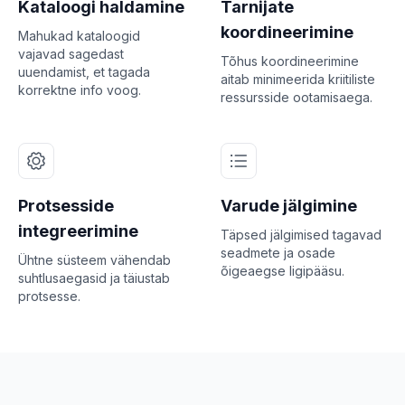
Kataloogi haldamine
Tarnijate
koordineerimine
Mahukad kataloogid
vajavad sagedast
Tõhus koordineerimine
uuendamist, et tagada
aitab minimeerida kriitiliste
korrektne info voog.
ressursside ootamisaega.
Protsesside
Varude jälgimine
integreerimine
Täpsed jälgimised tagavad
seadmete ja osade
Ühtne süsteem vähendab
õigeaegse ligipääsu.
suhtlusaegasid ja täiustab
protsesse.