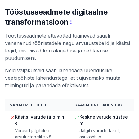
Tööstusseadmete digitaalne
:
transformatsioon
Tööstusseadmete ettevõtted tuginevad sageli
vananenud tööriistadele nagu arvutustabelid ja käsitsi
logid, mis viivad korralageduse ja nähtavuse
puudumiseni.
Neid väljakutseid saab lahendada uuenduslike
veebipõhiste lahendustega, et sujuvamaks muuta
toiminguid ja parandada efektiivsust.
VANAD MEETODID
KAASAEGNE LAHENDUS
Käsitsi varude jälgimin
Keskne varude süstee
e
m
Varusid jälgitakse
Jälgib varude taset,
arvutustabelite või
asukohti ja