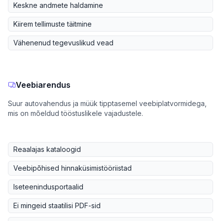
Keskne andmete haldamine
Kiirem tellimuste täitmine
Vähenenud tegevuslikud vead
Veebiarendus
Suur autovahendus ja müük tipptasemel veebiplatvormidega,
mis on mõeldud tööstuslikele vajadustele.
Reaalajas kataloogid
Veebipõhised hinnaküsimistööriistad
Iseteenindusportaalid
Ei mingeid staatilisi PDF-sid