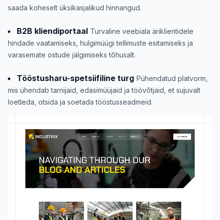
saada koheselt üksikasjalikud hinnangud.
B2B kliendiportaal
Turvaline veebiala äriklientidele
hindade vaatamiseks, hulgimüügi tellimuste esitamiseks ja
varasemate ostude jälgimiseks tõhusalt.
Tööstusharu-spetsiifiline turg
Pühendatud platvorm,
mis ühendab tarnijaid, edasimüüjaid ja töövõtjaid, et sujuvalt
loetleda, otsida ja soetada tööstusseadmeid.