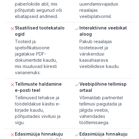
paberlokide abil, mis
uuendamisvajadusi
põhjustab aegunud või
reaalajas
ebatäpseid andmeid.
veebiplatvormil.
Staatilised tootekatalo
Interaktiivne veebikat
ogid
aloog
Tooteid ja
Pakub reaalajas
spetsifikatsioone
tooteteavet ja
jagatakse PDF-
värskendusi
dokumentide kaudu,
kaasahaarava
mis muutuvad kiiresti
veebiliidese kaudu.
vananenuks.
Tellimuste haldamine
Veebipõhine tellimisp
e-posti teel
ortaal
Tellimused tehakse ja
Võimaldab partneritel
töödeldakse käsitsi e-
tellimusi paigutada ja
kirjade kaudu,
jälgida veebis,
põhjustades viivitusi ja
vähendades
vigu.
töötlemisaega.
Edasimüüja hinnakuju
Edasimüüja hinnakuju