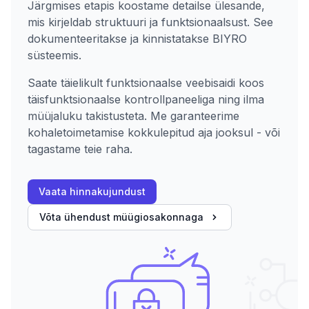
Järgmises etapis koostame detailse ülesande,
mis kirjeldab struktuuri ja funktsionaalsust. See
dokumenteeritakse ja kinnistatakse BIYRO
süsteemis.
Saate täielikult funktsionaalse veebisaidi koos
täisfunktsionaalse kontrollpaneeliga ning ilma
müüjaluku takistusteta. Me garanteerime
kohaletoimetamise kokkulepitud aja jooksul - või
tagastame teie raha.
Vaata hinnakujundust
Võta ühendust müügiosakonnaga