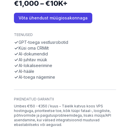
€1,000 – €10K+
Võta ühendust müügiosakonnaga
TEENUSED
GPT-toega vestlusrobotid
Küsi oma CRMilt
AI-dokumendid
AI-juhitav müük
AI-lokaliseerimine
AI-hääle
AI-toega nägemine
PIKENDATUD GARANTII
Umbes €150 - €350 / kuus – Täielik katvus koos VPS
hostinguga, prioriteetse toe, kõik tüüpi fataal-, loogiliste,
põhivormide ja paigutusprobleemidega, lisaks müüja/API
asendamine, kui välised integratsioonid muutuvad
ebastabiilseks või aeguvad.