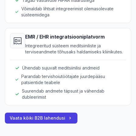
Tagab vastavuse HIPAA määrustega
Võimaldab lihtsat integreerimist olemasolevate
süsteemidega
EMR / EHR integratsiooniplatvorm
Integreeritud süsteem meditsiiniliste ja
terviseandmete tõhusaks haldamiseks kliinikutes.
Ühendab sujuvalt meditsiinilisi andmeid
Parandab tervishoiutöötajate juurdepääsu
patsientide teabele
Suurendab andmete täpsust ja vähendab
dubleerimist
Vaata kõiki B2B lahendusi