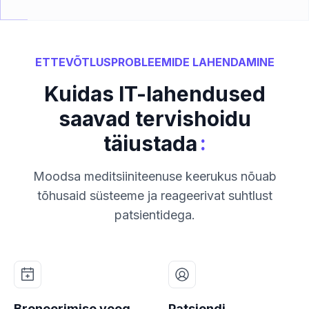
ETTEVÕTLUSPROBLEEMIDE LAHENDAMINE
Kuidas IT-lahendused
saavad tervishoidu
:
täiustada
Moodsa meditsiiniteenuse keerukus nõuab
tõhusaid süsteeme ja reageerivat suhtlust
patsientidega.
Broneerimise voog
Patsiendi