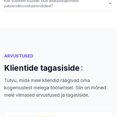
Kas süsteem suudab luua analüüsiraporteid
patsiendihooldustrendidest?
ARVUSTUSED
:
Klientide tagasiside
Tutvu, mida meie kliendid räägivad oma
kogemustest meiega töötamisel. Siin on mõned
meie viimased arvustused ja tagasiside.