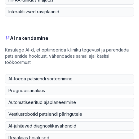
Interaktiivsed raviplaanid
AI rakendamine
Kasutage AI-d, et optimeerida kliiniku tegevust ja parendada
patsientide hooldust, vähendades samal ajal käsitsi
töökoormust.
AI-toega patsiendi sorteerimine
Prognoosianalüüs
Automatiseeritud ajaplaneerimine
Vestlusrobotid patsiendi päringutele
AI-juhitavad diagnostikavahendid
Reaalajas hoiatused