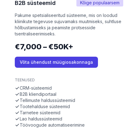
B2B süsteemid
Kõige populaarsem
Pakume spetsialiseeritud süsteeme, mis on loodud
kliinikute tegevuse sujuvamaks muutmiseks, suhtluse
hõlbustamiseks ja peamiste protsesside
tsentraliseerimiseks.
€7,000 – €50K+
Võta ühendust müügiosakonnaga
TEENUSED
CRM-süsteemid
B2B kliendiportaal
Tellimuste haldussüsteemid
Tootehalduse süsteemid
Tarnetee süsteemid
Lao haldussüsteemid
Töövoogude automatiseerimine