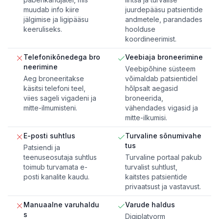
muudab info kiire
juurdepääsu patsientide
jälgimise ja ligipääsu
andmetele, parandades
keeruliseks.
hoolduse
koordineerimist.
Telefonikõnedega bro
Veebiaja broneerimine
neerimine
Veebipõhine süsteem
Aeg broneeritakse
võimaldab patsientidel
käsitsi telefoni teel,
hõlpsalt aegasid
viies sageli vigadeni ja
broneerida,
mitte-ilmumisteni.
vähendades vigasid ja
mitte-ilkumisi.
E-posti suhtlus
Turvaline sõnumivahe
tus
Patsiendi ja
teenuseosutaja suhtlus
Turvaline portaal pakub
toimub turvamata e-
turvalist suhtlust,
posti kanalite kaudu.
kaitstes patsientide
privaatsust ja vastavust.
Manuaalne varuhaldu
Varude haldus
s
Digiplatvorm