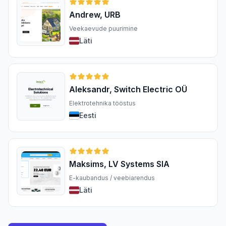
Andrew, URB
Veekaevude puurimine
Läti
Aleksandr, Switch Electric OÜ
Elektrotehnika tööstus
Eesti
Maksims, LV Systems SIA
E-kaubandus / veebiarendus
Läti