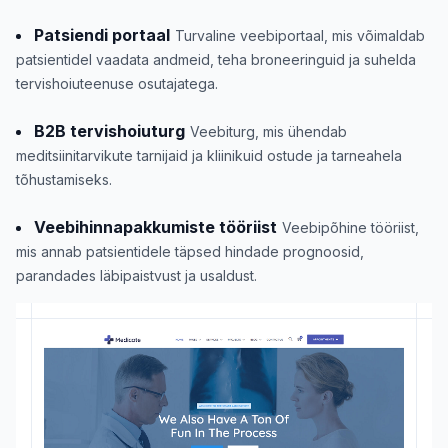
Patsiendi portaal
Turvaline veebiportaal, mis võimaldab
patsientidel vaadata andmeid, teha broneeringuid ja suhelda
tervishoiuteenuse osutajatega.
B2B tervishoiuturg
Veebiturg, mis ühendab
meditsiinitarvikute tarnijaid ja kliinikuid ostude ja tarneahela
tõhustamiseks.
Veebihinnapakkumiste tööriist
Veebipõhine tööriist,
mis annab patsientidele täpsed hindade prognoosid,
parandades läbipaistvust ja usaldust.