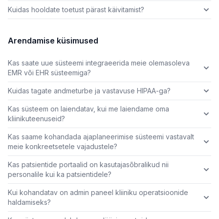
Kuidas hooldate toetust pärast käivitamist?
Arendamise küsimused
Kas saate uue süsteemi integraeerida meie olemasoleva
EMR või EHR süsteemiga?
Kuidas tagate andmeturbe ja vastavuse HIPAA-ga?
Kas süsteem on laiendatav, kui me laiendame oma
kliinikuteenuseid?
Kas saame kohandada ajaplaneerimise süsteemi vastavalt
meie konkreetsetele vajadustele?
Kas patsientide portaalid on kasutajasõbralikud nii
personalile kui ka patsientidele?
Kui kohandatav on admin paneel kliiniku operatsioonide
haldamiseks?