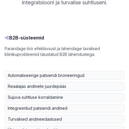
integratsiooni ja turvalise suhtluseni.
B2B-süsteemid
Parandage töö efektiivsust ja lahendage tavalised
kliinikuprobleemid täiustatud B2B lahendustega.
Automatiseerige patsiendi broneeringud
Reaalajas andmete juurdepääs
Sujuva suhtluse korraldamine
Integreeritud patsiendi andmed
Turvalised andmeedastused