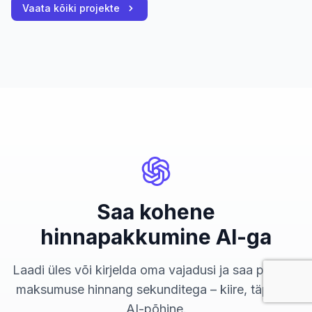
Vaata kõiki projekte
Saa kohene
hinnapakkumine AI-ga
Laadi üles või kirjelda oma vajadusi ja saa projekti
maksumuse hinnang sekunditega – kiire, täpne ja
AI-põhine.