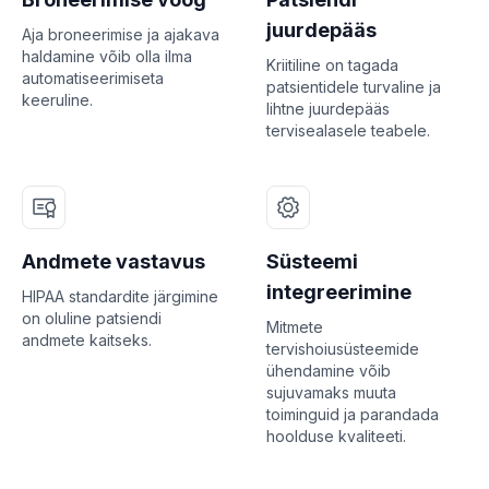
juurdepääs
Aja broneerimise ja ajakava
haldamine võib olla ilma
Kriitiline on tagada
automatiseerimiseta
patsientidele turvaline ja
keeruline.
lihtne juurdepääs
tervisealasele teabele.
Andmete vastavus
Süsteemi
integreerimine
HIPAA standardite järgimine
on oluline patsiendi
Mitmete
andmete kaitseks.
tervishoiusüsteemide
ühendamine võib
sujuvamaks muuta
toiminguid ja parandada
hoolduse kvaliteeti.