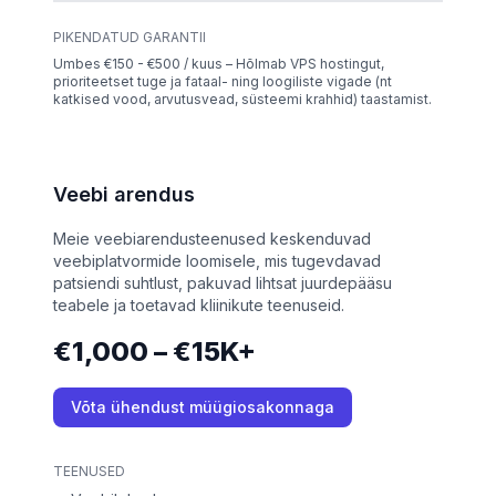
PIKENDATUD GARANTII
Umbes €150 - €500 / kuus – Hõlmab VPS hostingut,
prioriteetset tuge ja fataal- ning loogiliste vigade (nt
katkised vood, arvutusvead, süsteemi krahhid) taastamist.
Veebi arendus
Meie veebiarendusteenused keskenduvad
veebiplatvormide loomisele, mis tugevdavad
patsiendi suhtlust, pakuvad lihtsat juurdepääsu
teabele ja toetavad kliinikute teenuseid.
€1,000 – €15K+
Võta ühendust müügiosakonnaga
TEENUSED