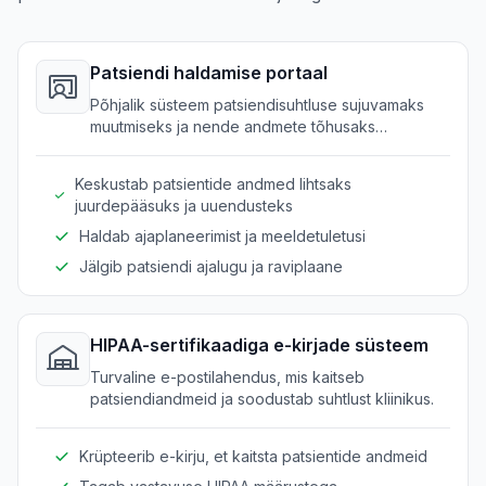
Patsiendi haldamise portaal
Põhjalik süsteem patsiendisuhtluse sujuvamaks
muutmiseks ja nende andmete tõhusaks
haldamiseks.
Keskustab patsientide andmed lihtsaks
juurdepääsuks ja uuendusteks
Haldab ajaplaneerimist ja meeldetuletusi
Jälgib patsiendi ajalugu ja raviplaane
HIPAA-sertifikaadiga e-kirjade süsteem
Turvaline e-postilahendus, mis kaitseb
patsiendiandmeid ja soodustab suhtlust kliinikus.
Krüpteerib e-kirju, et kaitsta patsientide andmeid