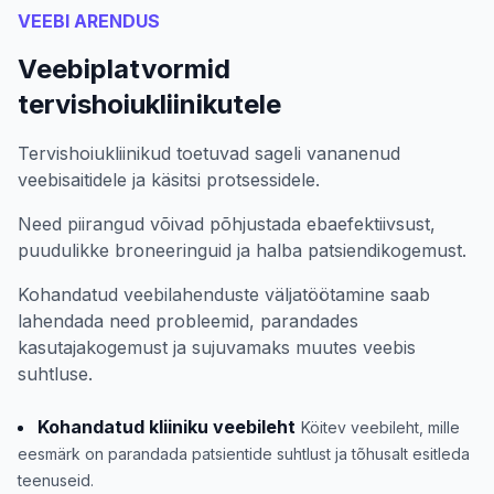
VEEBI ARENDUS
Veebiplatvormid
tervishoiukliinikutele
Tervishoiukliinikud toetuvad sageli vananenud
veebisaitidele ja käsitsi protsessidele.
Need piirangud võivad põhjustada ebaefektiivsust,
puudulikke broneeringuid ja halba patsiendikogemust.
Kohandatud veebilahenduste väljatöötamine saab
lahendada need probleemid, parandades
kasutajakogemust ja sujuvamaks muutes veebis
suhtluse.
Kohandatud kliiniku veebileht
Köitev veebileht, mille
eesmärk on parandada patsientide suhtlust ja tõhusalt esitleda
teenuseid.