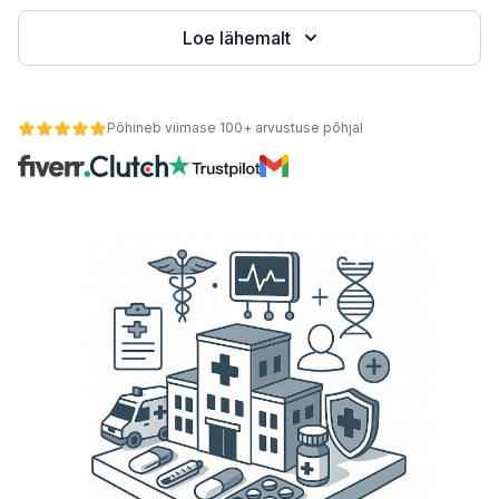
Loe lähemalt
teemid
Põhineb viimase 100+ arvustuse põhjal
 kaupa
se alusel