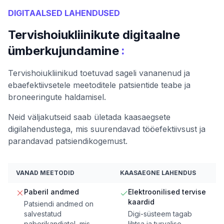
DIGITAALSED LAHENDUSED
Tervishoiukliinikute digitaalne
:
ümberkujundamine
Tervishoiukliinikud toetuvad sageli vananenud ja
ebaefektiivsetele meetoditele patsientide teabe ja
broneeringute haldamisel.
Neid väljakutseid saab ületada kaasaegsete
digilahendustega, mis suurendavad tööefektiivsust ja
parandavad patsiendikogemust.
VANAD MEETODID
KAASAEGNE LAHENDUS
Paberil andmed
Elektroonilised tervise
kaardid
Patsiendi andmed on
salvestatud
Digi-süsteem tagab
paberikandjatel, mis
lihtsa ja turvalise