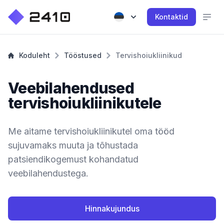
Kontaktid
Koduleht
Tööstused
Tervishoiukliinikud
Veebilahendused
tervishoiukliinikutele
Me aitame tervishoiukliinikutel oma tööd
sujuvamaks muuta ja tõhustada
patsiendikogemust kohandatud
veebilahendustega.
Hinnakujundus