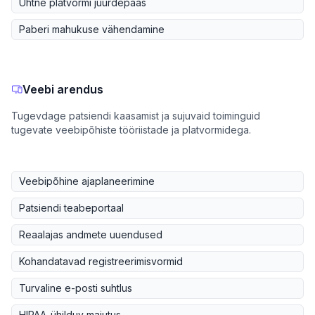
Ühtne platvormi juurdepääs
Paberi mahukuse vähendamine
Veebi arendus
Tugevdage patsiendi kaasamist ja sujuvaid toiminguid
tugevate veebipõhiste tööriistade ja platvormidega.
Veebipõhine ajaplaneerimine
Patsiendi teabeportaal
Reaalajas andmete uuendused
Kohandatavad registreerimisvormid
Turvaline e-posti suhtlus
HIPAA-ühilduv majutus