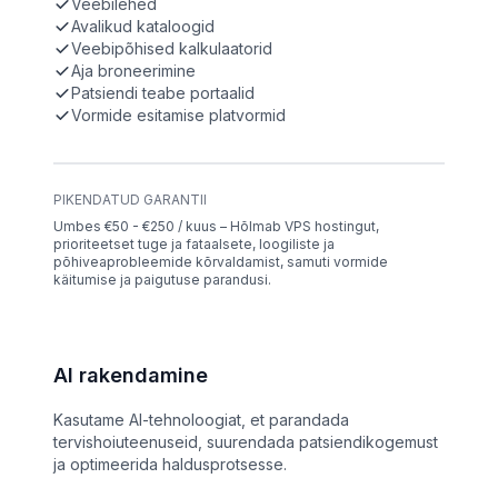
Veebilehed
Avalikud kataloogid
Veebipõhised kalkulaatorid
Aja broneerimine
Patsiendi teabe portaalid
Vormide esitamise platvormid
PIKENDATUD GARANTII
Umbes €50 - €250 / kuus – Hõlmab VPS hostingut,
prioriteetset tuge ja fataalsete, loogiliste ja
põhiveaprobleemide kõrvaldamist, samuti vormide
käitumise ja paigutuse parandusi.
AI rakendamine
Kasutame AI-tehnoloogiat, et parandada
tervishoiuteenuseid, suurendada patsiendikogemust
ja optimeerida haldusprotsesse.