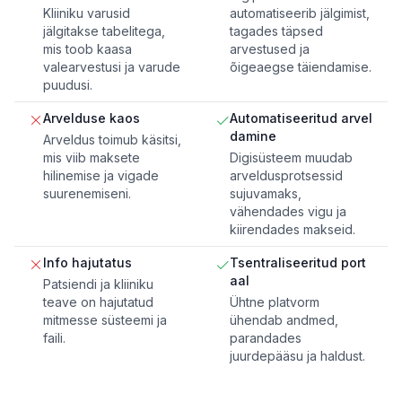
Kliiniku varusid
automatiseerib jälgimist,
jälgitakse tabelitega,
tagades täpsed
mis toob kaasa
arvestused ja
valearvestusi ja varude
õigeaegse täiendamise.
puudusi.
Arvelduse kaos
Automatiseeritud arvel
damine
Arveldus toimub käsitsi,
mis viib maksete
Digisüsteem muudab
hilinemise ja vigade
arveldusprotsessid
suurenemiseni.
sujuvamaks,
vähendades vigu ja
kiirendades makseid.
Info hajutatus
Tsentraliseeritud port
aal
Patsiendi ja kliiniku
teave on hajutatud
Ühtne platvorm
mitmesse süsteemi ja
ühendab andmed,
faili.
parandades
juurdepääsu ja haldust.