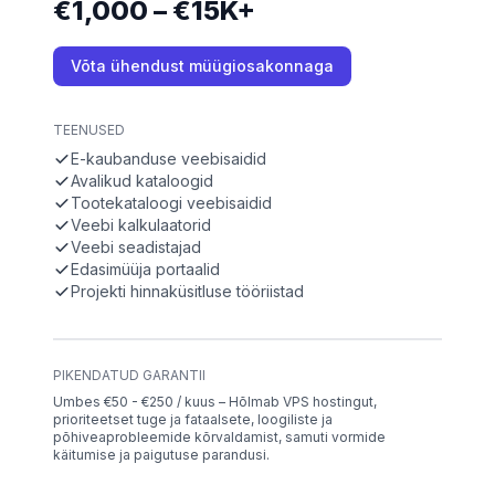
€1,000 – €15K+
Võta ühendust müügiosakonnaga
TEENUSED
E-kaubanduse veebisaidid
Avalikud kataloogid
Tootekataloogi veebisaidid
Veebi kalkulaatorid
Veebi seadistajad
Edasimüüja portaalid
Projekti hinnaküsitluse tööriistad
PIKENDATUD GARANTII
Umbes €50 - €250 / kuus – Hõlmab VPS hostingut,
prioriteetset tuge ja fataalsete, loogiliste ja
põhiveaprobleemide kõrvaldamist, samuti vormide
käitumise ja paigutuse parandusi.