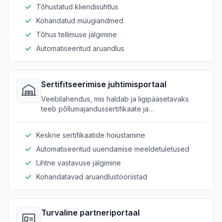
Tõhustatud kliendisuhtlus
Kohandatud müügiandmed
Tõhus tellimuse jälgimine
Automatiseeritud aruandlus
Sertifitseerimise juhtimisportaal
Veebilahendus, mis haldab ja ligipääsetavaks
teeb põllumajandussertifikaate ja
vastavusandmeid.
Keskne sertifikaatide hoiustamine
Automatiseeritud uuendamise meeldetuletused
Lihtne vastavuse jälgimine
Kohandatavad aruandlustööriistad
Turvaline partneriportaal