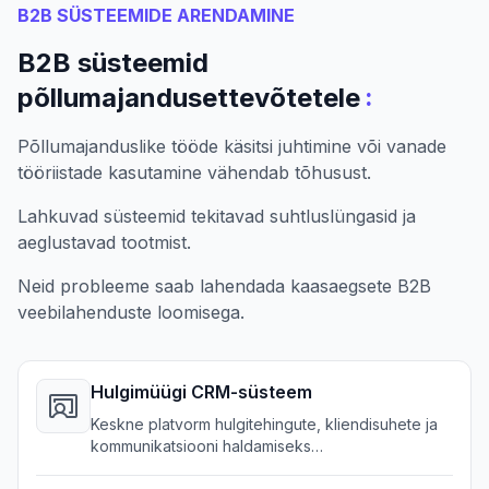
B2B SÜSTEEMIDE ARENDAMINE
B2B süsteemid
:
põllumajandusettevõtetele
Põllumajanduslike tööde käsitsi juhtimine või vanade
tööriistade kasutamine vähendab tõhusust.
Lahkuvad süsteemid tekitavad suhtluslüngasid ja
aeglustavad tootmist.
Neid probleeme saab lahendada kaasaegsete B2B
veebilahenduste loomisega.
Hulgimüügi CRM-süsteem
Keskne platvorm hulgitehingute, kliendisuhete ja
kommunikatsiooni haldamiseks
põllumajandusettevõtetele.