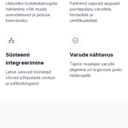
Ulatuslike tootekataloogide
Partnerid vajavad aegsasti
haldamine võib muuta
juurdepääsu varudele,
uuendamised ja jaotuse
hindadele ja
keeruliseks.
sertifikaatidele.
Süsteemi
Varude nähtavus
integreerimine
Täpne reaalajas varude
jälgimine on tegevuse jaoks
Lahus seisvad tööriistad
hädavajalik.
võivad põhjustada viivitusi
ja suhtluslüngasid.