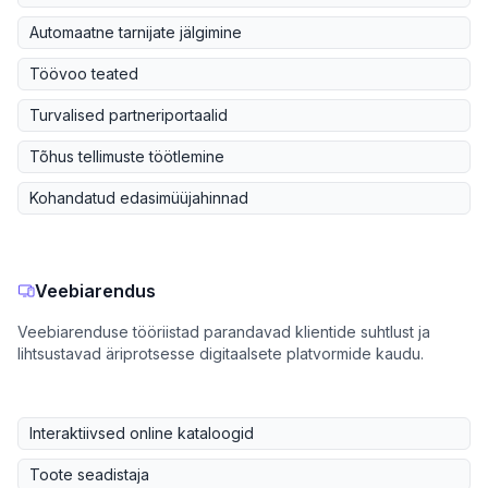
Automaatne tarnijate jälgimine
Töövoo teated
Turvalised partneriportaalid
Tõhus tellimuste töötlemine
Kohandatud edasimüüjahinnad
Veebiarendus
Veebiarenduse tööriistad parandavad klientide suhtlust ja
lihtsustavad äriprotsesse digitaalsete platvormide kaudu.
Interaktiivsed online kataloogid
Toote seadistaja