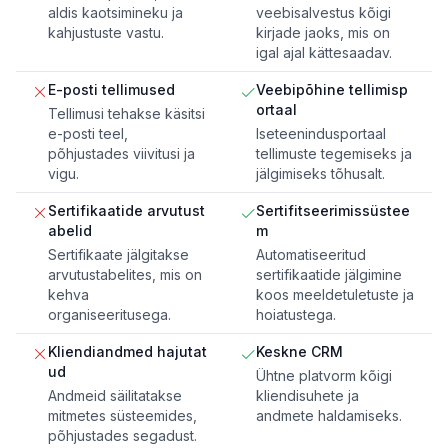
aldis kaotsimineku ja
veebisalvestus kõigi
kahjustuste vastu.
kirjade jaoks, mis on
igal ajal kättesaadav.
E-posti tellimused
Veebipõhine tellimisp
ortaal
Tellimusi tehakse käsitsi
e-posti teel,
Iseteenindusportaal
põhjustades viivitusi ja
tellimuste tegemiseks ja
vigu.
jälgimiseks tõhusalt.
Sertifikaatide arvutust
Sertifitseerimissüstee
abelid
m
Sertifikaate jälgitakse
Automatiseeritud
arvutustabelites, mis on
sertifikaatide jälgimine
kehva
koos meeldetuletuste ja
organiseeritusega.
hoiatustega.
Kliendiandmed hajutat
Keskne CRM
ud
Ühtne platvorm kõigi
Andmeid säilitatakse
kliendisuhete ja
mitmetes süsteemides,
andmete haldamiseks.
põhjustades segadust.