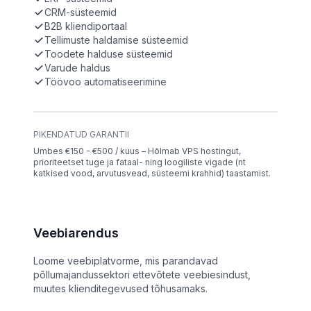
CRM-süsteemid
B2B kliendiportaal
Tellimuste haldamise süsteemid
Toodete halduse süsteemid
Varude haldus
Töövoo automatiseerimine
PIKENDATUD GARANTII
Umbes €150 - €500 / kuus – Hõlmab VPS hostingut,
prioriteetset tuge ja fataal- ning loogiliste vigade (nt
katkised vood, arvutusvead, süsteemi krahhid) taastamist.
Veebiarendus
Loome veebiplatvorme, mis parandavad
põllumajandussektori ettevõtete veebiesindust,
muutes klienditegevused tõhusamaks.