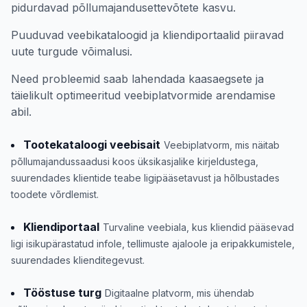
pidurdavad põllumajandusettevõtete kasvu.
Puuduvad veebikataloogid ja kliendiportaalid piiravad
uute turgude võimalusi.
Need probleemid saab lahendada kaasaegsete ja
täielikult optimeeritud veebiplatvormide arendamise
abil.
Tootekataloogi veebisait
Veebiplatvorm, mis näitab
põllumajandussaadusi koos üksikasjalike kirjeldustega,
suurendades klientide teabe ligipääsetavust ja hõlbustades
toodete võrdlemist.
Kliendiportaal
Turvaline veebiala, kus kliendid pääsevad
ligi isikupärastatud infole, tellimuste ajaloole ja eripakkumistele,
suurendades klienditegevust.
Tööstuse turg
Digitaalne platvorm, mis ühendab