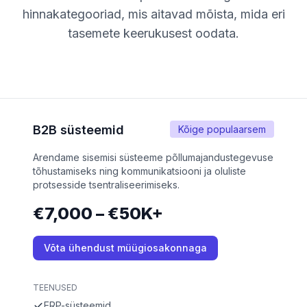
hinnakategooriad, mis aitavad mõista, mida eri
tasemete keerukusest oodata.
B2B süsteemid
Kõige populaarsem
Arendame sisemisi süsteeme põllumajandustegevuse
tõhustamiseks ning kommunikatsiooni ja oluliste
protsesside tsentraliseerimiseks.
€7,000 – €50K+
Võta ühendust müügiosakonnaga
TEENUSED
ERP-süsteemid