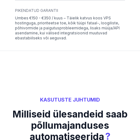
PIKENDATUD GARANTII
Umbes €150 - €350 / kuus – Täielik katvus koos VPS
hostinguga, prioriteetse toe, kõik tüüpi fataal-, loogiliste,
põhivormide ja paigutusprobleemidega, lisaks müüja/API
asendamine, kui välised integratsioonid muutuvad
ebastabiilseks või aeguvad.
KASUTUSTE JUHTUMID
Milliseid ülesandeid saab
põllumajanduses
?
automatiseerida