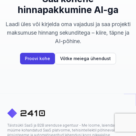
hinnapakkumine AI-ga
Laadi üles või kirjelda oma vajadusi ja saa projekti
maksumuse hinnang sekunditega – kiire, täpne ja
AI-põhine.
Proovi kohe
Võtke meiega ühendust
Täistsükli SaaS ja B2B arenduse agentuur - Me loome, laiendame ja
müüme kohandatud SaaS platvorme, tehisintellektil põhinevaid
ärisüsteeme ja automatiseeritud lahendusi koos pikaajalise