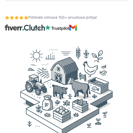
Põhineb viimase 100+ arvustuse põhjal
teemid
 kaupa
se alusel