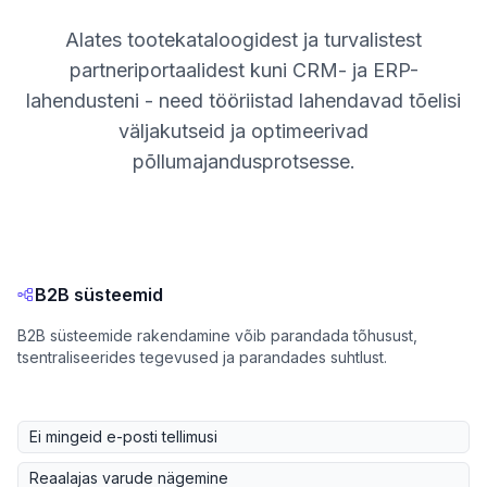
Alates tootekataloogidest ja turvalistest
partneriportaalidest kuni CRM- ja ERP-
lahendusteni - need tööriistad lahendavad tõelisi
väljakutseid ja optimeerivad
põllumajandusprotsesse.
B2B süsteemid
B2B süsteemide rakendamine võib parandada tõhusust,
tsentraliseerides tegevused ja parandades suhtlust.
Ei mingeid e-posti tellimusi
Reaalajas varude nägemine