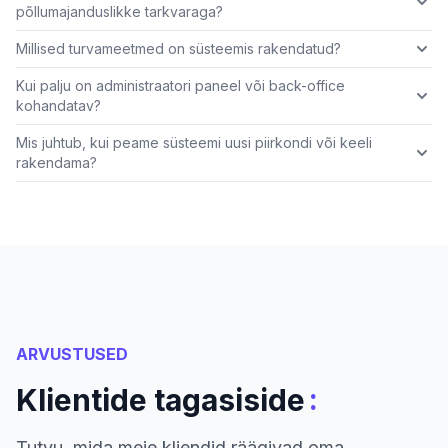
põllumajanduslikke tarkvaraga?
Millised turvameetmed on süsteemis rakendatud?
Kui palju on administraatori paneel või back-office
kohandatav?
Mis juhtub, kui peame süsteemi uusi piirkondi või keeli
rakendama?
ARVUSTUSED
:
Klientide tagasiside
Tutvu, mida meie kliendid räägivad oma