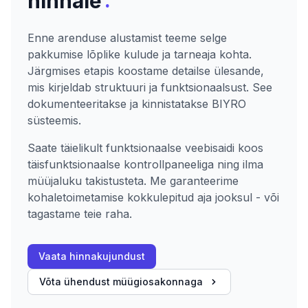
:
hinnale
Enne arenduse alustamist teeme selge
pakkumise lõplike kulude ja tarneaja kohta.
Järgmises etapis koostame detailse ülesande,
mis kirjeldab struktuuri ja funktsionaalsust. See
dokumenteeritakse ja kinnistatakse BIYRO
süsteemis.
Saate täielikult funktsionaalse veebisaidi koos
täisfunktsionaalse kontrollpaneeliga ning ilma
müüjaluku takistusteta. Me garanteerime
kohaletoimetamise kokkulepitud aja jooksul - või
tagastame teie raha.
Vaata hinnakujundust
Võta ühendust müügiosakonnaga