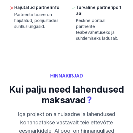
Hajutatud partnerinfo
Turvaline partneriport
aal
Partnerite teave on
hajutatud, põhjustades
Keskne portaal
suhtluslüngasid.
partnerite
teabevahetuseks ja
suhtlemiseks ladusalt.
HINNAKIRJAD
Kui palju need lahendused
?
maksavad
Iga projekt on ainulaadne ja lahendused
kohandatakse vastavalt teie ettevõtte
eesmärkidele. Allpool on hinnangulised