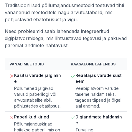
Traditsioonilised põllumajandusmeetodid toetuvad tihti
vananenud meetoditele nagu arvutustabelid, mis
põhjustavad ebatõhusust ja vigu.
Need probleemid saab lahendada integreeritud
digiplatvormidega, mis lihtsustavad tegevusi ja pakuvad
paremat andmete nähtavust.
VANAD MEETODID
KAASAEGNE LAHENDUS
Käsitsi varude jälgimin
Reaalajas varude süst
e
eem
Põllumehed jälgivad
Veebiplatvorm varude
varusid paberilogi või
taseme haldamiseks,
arvutustabelite abil,
tagades täpsed ja õigel
põhjustades ebatäpsusi.
ajal andmed.
Paberlikud kirjed
Digiandmete haldamin
e
Põllumajanduskirjad
hoitakse paberil, mis on
Turvaline