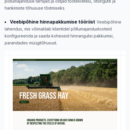
põllumajanduse tarnijad ja ostjad tooteloetelu, otsingute ja
hankimiste tõhususe tõstmiseks.
Veebipõhine hinnapakkumise tööriist
Veebipõhine
lahendus, mis võimaldab klientidel põllumajandustooteid
konfigureerida ja saada koheseid hinnangulisi pakkumisi,
parandades müügitõhusust.