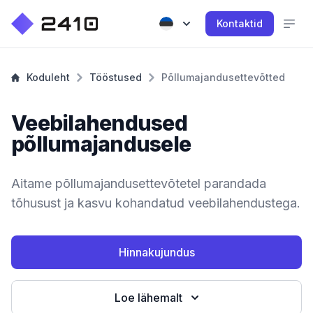
Kontaktid
Koduleht
Tööstused
Põllumajandusettevõtted
Veebilahendused
põllumajandusele
Aitame põllumajandusettevõtetel parandada
tõhusust ja kasvu kohandatud veebilahendustega.
Hinnakujundus
Loe lähemalt