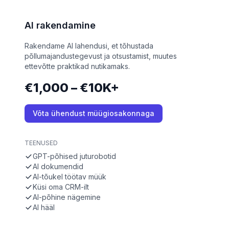
AI rakendamine
Rakendame AI lahendusi, et tõhustada
põllumajandustegevust ja otsustamist, muutes
ettevõtte praktikad nutikamaks.
€1,000 – €10K+
Võta ühendust müügiosakonnaga
TEENUSED
GPT-põhised juturobotid
AI dokumendid
AI-tõukel töötav müük
Küsi oma CRM-ilt
AI-põhine nägemine
AI hääl