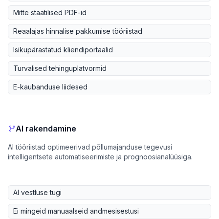
Mitte staatilised PDF-id
Reaalajas hinnalise pakkumise tööriistad
Isikupärastatud kliendiportaalid
Turvalised tehinguplatvormid
E-kaubanduse liidesed
AI rakendamine
AI tööriistad optimeerivad põllumajanduse tegevusi
intelligentsete automatiseerimiste ja prognoosianalüüsiga.
AI vestluse tugi
Ei mingeid manuaalseid andmesisestusi