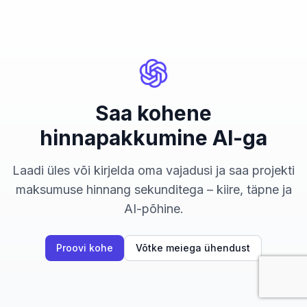
Saa kohene
hinnapakkumine AI-ga
Laadi üles või kirjelda oma vajadusi ja saa projekti
maksumuse hinnang sekunditega – kiire, täpne ja
AI-põhine.
Proovi kohe
Võtke meiega ühendust