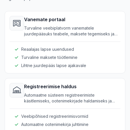
Vanemate portaal
Turvaline veebiplatvorm vanematele
juurdepääsuks teabele, maksete tegemiseks ja
lapse edenemise jälgimiseks.
Reaalajas lapse uuendused
Turvaline maksete töötlemine
Lihtne juurdepääs lapse ajakavale
Registreerimise haldus
Automaatne süsteem registreerimiste
käsitlemiseks, ootenimekirjade haldamiseks ja
heakskiitmisprotsesside sujuvamaks muutmiseks.
Veebipõhised registreerimisvormid
Automaatne ootenimekirja juhtimine