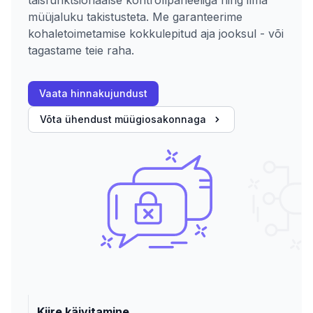
täisfunktsionaalse kontrollpaneeliga ning ilma
müüjaluku takistusteta. Me garanteerime
kohaletoimetamise kokkulepitud aja jooksul - või
tagastame teie raha.
Vaata hinnakujundust
Võta ühendust müügiosakonnaga
Kiire käivitamine