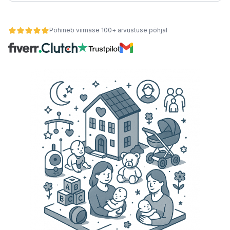
Põhineb viimase 100+ arvustuse põhjal
teemid
 kaupa
se alusel