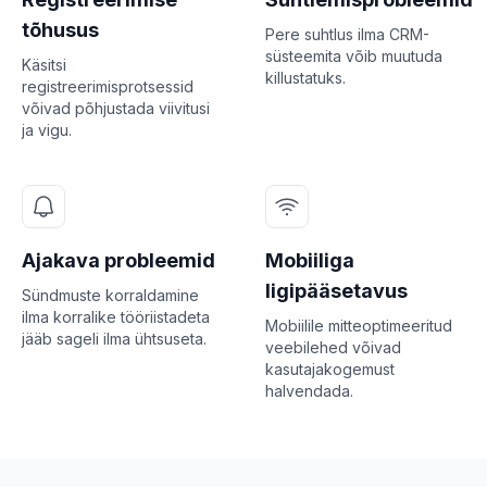
tõhusus
Pere suhtlus ilma CRM-
süsteemita võib muutuda
Käsitsi
killustatuks.
registreerimisprotsessid
võivad põhjustada viivitusi
ja vigu.
Ajakava probleemid
Mobiiliga
ligipääsetavus
Sündmuste korraldamine
ilma korralike tööriistadeta
Mobiilile mitteoptimeeritud
jääb sageli ilma ühtsuseta.
veebilehed võivad
kasutajakogemust
halvendada.