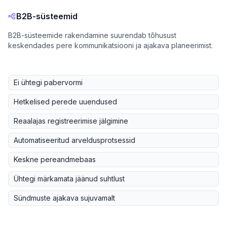
B2B-süsteemid
B2B-süsteemide rakendamine suurendab tõhusust
keskendades pere kommunikatsiooni ja ajakava planeerimist.
Ei ühtegi pabervormi
Hetkelised perede uuendused
Reaalajas registreerimise jälgimine
Automatiseeritud arveldusprotsessid
Keskne pereandmebaas
Ühtegi märkamata jäänud suhtlust
Sündmuste ajakava sujuvamalt