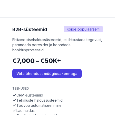
B2B-süsteemid
Kõige populaarsem
Ehitame sisehaldussüsteemid, et lihtsustada tegevusi,
parandada peresidet ja koondada
hooldusprotsessid.
€7,000 – €50K+
Võta ühendust müügiosakonnaga
TEENUSED
CRM-süsteemid
Tellimuste haldussüsteemid
Töövoo automatiseerimine
Lao haldus