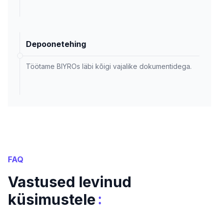
Depoonetehing
Töötame BIYROs läbi kõigi vajalike dokumentidega.
FAQ
Vastused levinud
:
küsimustele