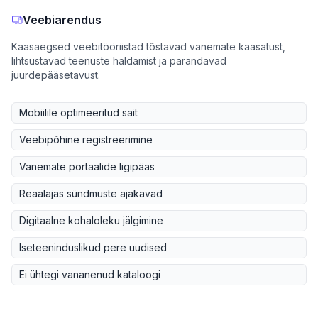
Veebiarendus
Kaasaegsed veebitööriistad tõstavad vanemate kaasatust,
lihtsustavad teenuste haldamist ja parandavad
juurdepääsetavust.
Mobiilile optimeeritud sait
Veebipõhine registreerimine
Vanemate portaalide ligipääs
Reaalajas sündmuste ajakavad
Digitaalne kohaloleku jälgimine
Iseteeninduslikud pere uudised
Ei ühtegi vananenud kataloogi