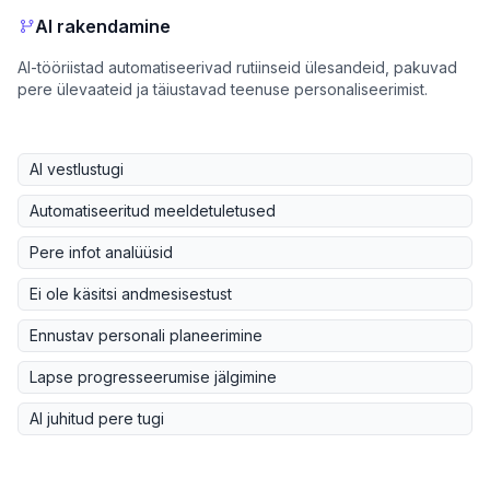
AI rakendamine
AI-tööriistad automatiseerivad rutiinseid ülesandeid, pakuvad
pere ülevaateid ja täiustavad teenuse personaliseerimist.
AI vestlustugi
Automatiseeritud meeldetuletused
Pere infot analüüsid
Ei ole käsitsi andmesisestust
Ennustav personali planeerimine
Lapse progresseerumise jälgimine
AI juhitud pere tugi