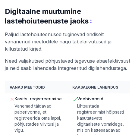
Digitaalne muutumine
:
lastehoiuteenuste jaoks
Paljud lastehoiuteenused tuginevad endiselt
vananenud meetoditele nagu tabelarvutused ja
killustatud kirjed.
Need väljakutsed põhjustavad tegevuse ebaefektiivsust
ja neid saab lahendada integreeritud digilahendustega.
VANAD MEETODID
KAASAEGNE LAHENDUS
Käsitsi registreerimine
Veebivormid
Vanemad täidavad
Lihtsustada
paberivorme, et
registreerimist hõlpsasti
registreerida oma lapsi,
kasutatavate
põhjustades viivitusi ja
digitaalsete vormidega,
vigu.
mis on kättesaadavad