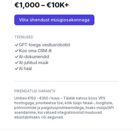
€1,000 – €10K+
Võta ühendust müügiosakonnaga
TEENUSED
GPT-toega vestlusrobotid
Küsi oma CRM-ilt
AI-dokumendid
AI-juhitud müük
AI hääl
PIKENDATUD GARANTII
Umbes €150 - €350 / kuus – Täielik katvus koos VPS
hostinguga, prioriteetse toe, kõik tüüpi fataal-, loogiliste,
põhivormide ja paigutusprobleemidega, lisaks müüja/API
asendamine, kui välised integratsioonid muutuvad
ebastabiilseks või aeguvad.