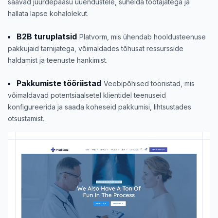
saavad juurdepääsu uuendustele, suhelda töötajatega ja
hallata lapse kohalolekut.
B2B turuplatsid
Platvorm, mis ühendab hooldusteenuse
pakkujaid tarnijatega, võimaldades tõhusat ressursside
haldamist ja teenuste hankimist.
Pakkumiste tööriistad
Veebipõhised tööriistad, mis
võimaldavad potentsiaalsetel klientidel teenuseid
konfigureerida ja saada koheseid pakkumisi, lihtsustades
otsustamist.