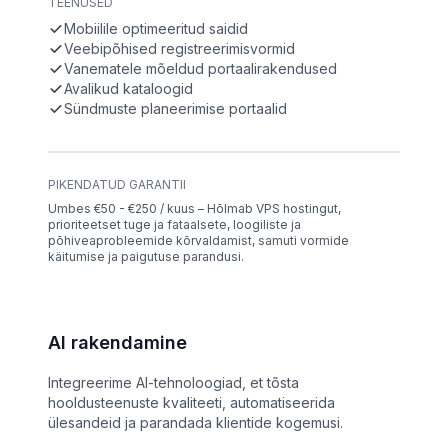
TEENUSED
Mobiilile optimeeritud saidid
Veebipõhised registreerimisvormid
Vanematele mõeldud portaalirakendused
Avalikud kataloogid
Sündmuste planeerimise portaalid
PIKENDATUD GARANTII
Umbes €50 - €250 / kuus – Hõlmab VPS hostingut,
prioriteetset tuge ja fataalsete, loogiliste ja
põhiveaprobleemide kõrvaldamist, samuti vormide
käitumise ja paigutuse parandusi.
AI rakendamine
Integreerime AI-tehnoloogiad, et tõsta
hooldusteenuste kvaliteeti, automatiseerida
ülesandeid ja parandada klientide kogemusi.