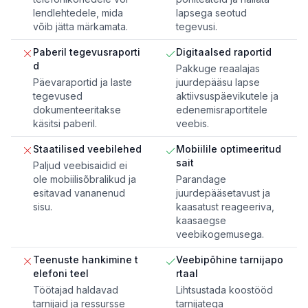
lendlehtedele, mida
lapsega seotud
võib jätta märkamata.
tegevusi.
Paberil tegevusraporti
Digitaalsed raportid
d
Pakkuge reaalajas
Päevaraportid ja laste
juurdepääsu lapse
tegevused
aktiivsuspäevikutele ja
dokumenteeritakse
edenemisraportitele
käsitsi paberil.
veebis.
Staatilised veebilehed
Mobiilile optimeeritud
sait
Paljud veebisaidid ei
ole mobiilisõbralikud ja
Parandage
esitavad vananenud
juurdepääsetavust ja
sisu.
kaasatust reageeriva,
kaasaegse
veebikogemusega.
Teenuste hankimine t
Veebipõhine tarnijapo
elefoni teel
rtaal
Töötajad haldavad
Lihtsustada koostööd
tarnijaid ja ressursse
tarnijatega