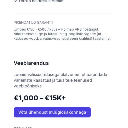
Tarnija haldussüsteemid
PIKENDATUD GARANTII
Umbes €150 - €500 / kuus – Hõlmab VPS hostingut,
prioriteetset tuge ja fataal- ning loogiliste vigade (nt
katkised vood, arvutusvead, süsteemi krahhid) taastamist.
Veebiarendus
Loome välissuunitlusega platvorme, et parandada
vanemate kaasatust ja tuua teie teenused
veebipõhiseks.
€1,000 – €15K+
Võta ühendust müügiosakonnaga