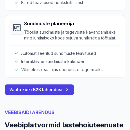
Kiired teavitused heakskiitmisest
Sündmuste planeerija
Tööriist sündmuste ja tegevuste kavandamiseks
ning juhtimiseks koos sujuva suhtlusega töötajate
ja vanemate vahel.
Automatiseeritud sündmuste teavitused
Interaktiivne sündmuste kalender
Võimekus reaalajas uuenduste tegemiseks
Vaata kõiki B2B lahendusi
VEEBISAIDI ARENDUS
Veebiplatvormid lastehoiuteenuste