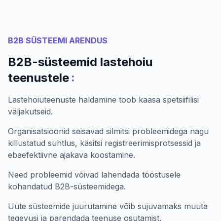
B2B SÜSTEEMI ARENDUS
B2B-süsteemid lastehoiu
:
teenustele
Lastehoiuteenuste haldamine toob kaasa spetsiifilisi
väljakutseid.
Organisatsioonid seisavad silmitsi probleemidega nagu
killustatud suhtlus, käsitsi registreerimisprotsessid ja
ebaefektiivne ajakava koostamine.
Need probleemid võivad lahendada tööstusele
kohandatud B2B-süsteemidega.
Uute süsteemide juurutamine võib sujuvamaks muuta
tegevusi ja parendada teenuse osutamist.