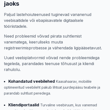
jaoks
Paljud lastehoiuteenused tuginevad vananenud
veebisaitidele või ebapiisavatele digitaalsele
tööriistadele.
Need probleemid võivad piirata suhtlemist
vanematega, keeruliseks muuta
registreerimisprotsesse ja vähendada ligipääsetavust.
Uued veebiplatvormid võivad nende probleemidega
tegeleda, parandades teenuse tõhusust ja kliendi
rahulolu.
Kohandatud veebilehed
Kaasahaarav, mobiilile
optimeeritud veebileht pakub lihtsat juurdepääsu teabele ja
parandab suhtlust peredega.
Kliendiportaalid
Turvaline veebiruum, kus vanemad