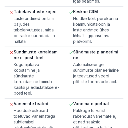
igas seadmes.
Tabelarvutuste kirjed
Keskne CRM
Laste andmed on laiali
Hoidke kõik perekonna
paljudes
kommunikatsioon ja
tabelarvutustes, mida
laste andmed ühes
on raske uuendada ja
lihtsalt ligipääsetavas
hallata.
platvormil.
Sündmuste korraldami
Sündmuste planeerimi
ne e-posti teel
ne
Kogu ajakava
Automatiseerige
koostamine ja
sündmuste planeerimine
sündmuste
ja teavitused veebi
korraldamine toimub
põhiste tööriistade abil.
käsitsi ja edastatakse e-
posti teel.
Vanemate teated
Vanemate portaal
Hoolduskeskused
Pakkuge turvalist
toetuvad vanematega
rakendust vanematele,
suhtlemisel
et nad saaksid
telefonikõnedele või
põhiteateid ja hallata