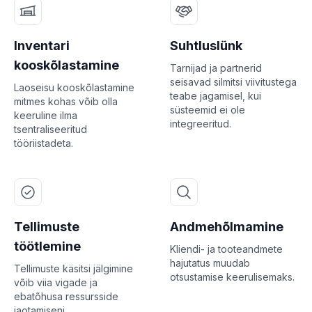
Inventari
Suhtluslünk
kooskõlastamine
Tarnijad ja partnerid
seisavad silmitsi viivitustega
Laoseisu kooskõlastamine
teabe jagamisel, kui
mitmes kohas võib olla
süsteemid ei ole
keeruline ilma
integreeritud.
tsentraliseeritud
tööriistadeta.
Tellimuste
Andmehõlmamine
töötlemine
Kliendi- ja tooteandmete
hajutatus muudab
Tellimuste käsitsi jälgimine
otsustamise keerulisemaks.
võib viia vigade ja
ebatõhusa ressursside
jaotamiseni.