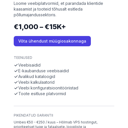
Loome veebiplatvormid, et parandada klientide
kaasamist ja tooteid tõhusalt esitleda
põllumajandussektoris.
€1,000 – €15K+
Võta ühendust müügiosakonnaga
TEENUSED
Veebisaidid
E-kaubanduse veebisaidid
Avalikud kataloogid
Veebi kalkulaatorid
Veebi konfiguratsioonitööriistad
Toote esitluse platvormid
PIKENDATUD GARANTII
Umbes €50 - €250 / kuus – Hõlmab VPS hostingut,
prioriteetset tuge ja fataalsete, loogiliste ja