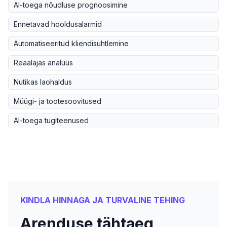
AI-toega nõudluse prognoosimine
Ennetavad hooldusalarmid
Automatiseeritud kliendisuhtlemine
Reaalajas analüüs
Nutikas laohaldus
Müügi- ja tootesoovitused
AI-toega tugiteenused
KINDLA HINNAGA JA TURVALINE TEHING
Arenduse tähtaeg