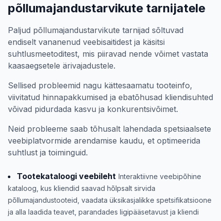
põllumajandustarvikute tarnijatele
Paljud põllumajandustarvikute tarnijad sõltuvad
endiselt vananenud veebisaitidest ja käsitsi
suhtlusmeetoditest, mis piiravad nende võimet vastata
kaasaegsetele ärivajadustele.
Sellised probleemid nagu kättesaamatu tooteinfo,
viivitatud hinnapakkumised ja ebatõhusad kliendisuhted
võivad pidurdada kasvu ja konkurentsivõimet.
Neid probleeme saab tõhusalt lahendada spetsiaalsete
veebiplatvormide arendamise kaudu, et optimeerida
suhtlust ja toiminguid.
Tootekataloogi veebileht
Interaktiivne veebipõhine
kataloog, kus kliendid saavad hõlpsalt sirvida
põllumajandustooteid, vaadata üksikasjalikke spetsifikatsioone
ja alla laadida teavet, parandades ligipääsetavust ja kliendi