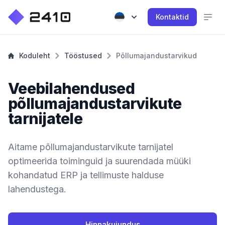
Kontaktid
Koduleht
Tööstused
Põllumajandustarvikud
Veebilahendused
põllumajandustarvikute
tarnijatele
Aitame põllumajandustarvikute tarnijatel
optimeerida toiminguid ja suurendada müüki
kohandatud ERP ja tellimuste halduse
lahendustega.
Hinnakujundus