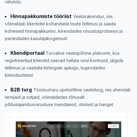
rahulolu.
Hinnapakkumiste tööriist
Veebirakendus, mis
võimaldab klientidel kohandada toote tellimusi ja saada
koheseid hinnapakkumisi, kiirendades otsustusprotsessi ja
parandades kasutajakogemust.
Kliendiportaal
Turvaline veebipõhine platvorm, kus
registreeritud kliendid saavad hallata oma kontosid, jälgida
tellimusi ja vaadata tehingute ajalugu, tugevdades
kliendisuhteid.
B2B turg
Tööstusharu spetsiifiline veebiturg, mis ühendab
tarnijaid ja ostjaid, võimaldades tõhusalt
põllumajandusvarustuse loendamist, otsimist ja hanget.