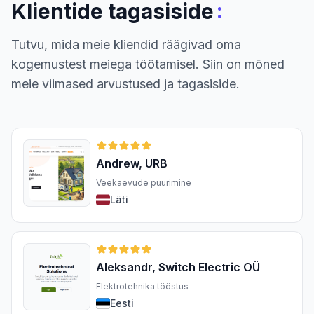
:
Klientide tagasiside
Tutvu, mida meie kliendid räägivad oma
kogemustest meiega töötamisel. Siin on mõned
meie viimased arvustused ja tagasiside.
Andrew, URB
Veekaevude puurimine
Läti
Aleksandr, Switch Electric OÜ
Elektrotehnika tööstus
Eesti