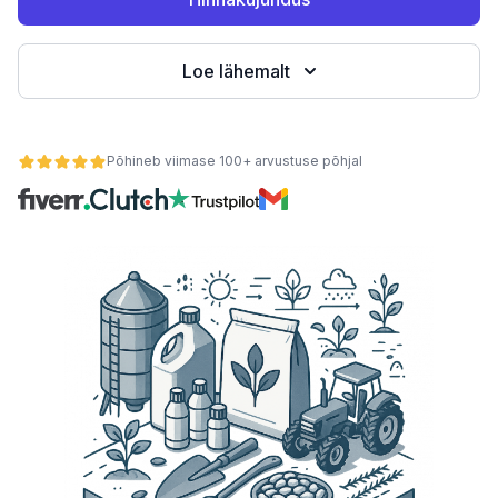
Loe lähemalt
teemid
Põhineb viimase 100+ arvustuse põhjal
 kaupa
se alusel