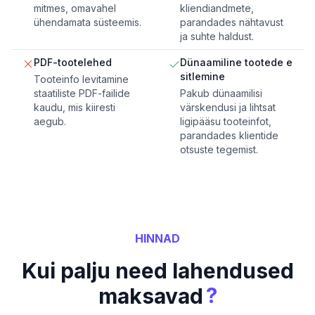
mitmes, omavahel
kliendiandmete,
ühendamata süsteemis.
parandades nähtavust
ja suhte haldust.
PDF-tootelehed
Dünaamiline tootede e
sitlemine
Tooteinfo levitamine
staatiliste PDF-failide
Pakub dünaamilisi
kaudu, mis kiiresti
värskendusi ja lihtsat
aegub.
ligipääsu tooteinfot,
parandades klientide
otsuste tegemist.
HINNAD
Kui palju need lahendused
?
maksavad