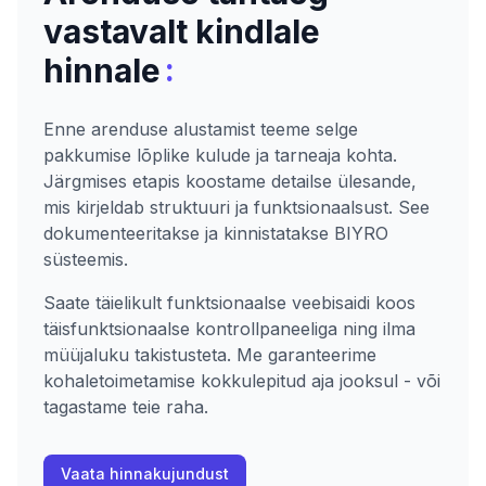
vastavalt kindlale
:
hinnale
Enne arenduse alustamist teeme selge
pakkumise lõplike kulude ja tarneaja kohta.
Järgmises etapis koostame detailse ülesande,
mis kirjeldab struktuuri ja funktsionaalsust. See
dokumenteeritakse ja kinnistatakse BIYRO
süsteemis.
Saate täielikult funktsionaalse veebisaidi koos
täisfunktsionaalse kontrollpaneeliga ning ilma
müüjaluku takistusteta. Me garanteerime
kohaletoimetamise kokkulepitud aja jooksul - või
tagastame teie raha.
Vaata hinnakujundust