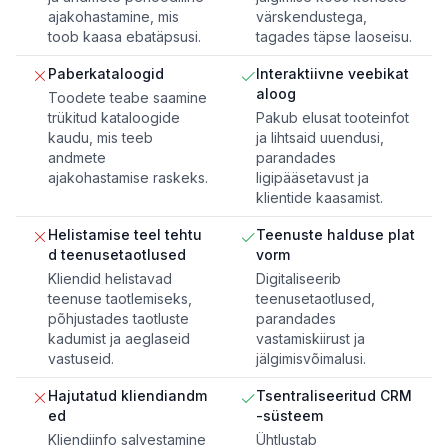
ajakohastamine, mis
värskendustega,
toob kaasa ebatäpsusi.
tagades täpse laoseisu.
Paberkataloogid
Interaktiivne veebikat
aloog
Toodete teabe saamine
trükitud kataloogide
Pakub elusat tooteinfot
kaudu, mis teeb
ja lihtsaid uuendusi,
andmete
parandades
ajakohastamise raskeks.
ligipääsetavust ja
klientide kaasamist.
Helistamise teel tehtu
Teenuste halduse plat
d teenusetaotlused
vorm
Kliendid helistavad
Digitaliseerib
teenuse taotlemiseks,
teenusetaotlused,
põhjustades taotluste
parandades
kadumist ja aeglaseid
vastamiskiirust ja
vastuseid.
jälgimisvõimalusi.
Hajutatud kliendiandm
Tsentraliseeritud CRM
ed
-süsteem
Kliendiinfo salvestamine
Ühtlustab