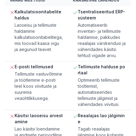
VANAD MEETODID
KAASAEGNE LAHENDUS
Kalkulatsioonitabelite
Tsentraliseeritud ERP-
haldus
süsteem
Laoseisu ja tellimuste
Automatiseerib
haldamine
inventari- ja tellimuste
kalkulatsioonitabelitega,
haldamise, pakkudes
mis toovad kaasa vigu
reaalajas värskendusi ja
ja aegunud teavet.
vähendades käsitsi
tehtud vigade arvu.
E-posti tellimused
Tellimuste halduse po
rtaal
Tellimuste vastuvõtmine
ja töötlemine e-posti
Optimeerib tellimuste
teel koos viivituste ja
töötlemist,
suurema
automatiseerides
veaohtlikkusega.
tellimuste jälgimist ja
vähendades viivitusi.
Käsitsi laoseisu arvest
Reaalajas lao jälgimin
amine
e
Lao käsitsi loendamine
Tagab reaalajas
ja andmete perioodiline
jälgimise koos koheste