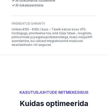
AI-dokumendi töötlemine
AI-lokaliseerimine
PIKENDATUD GARANTII
Umbes €150 - €350 / kuus – Täielik katvus koos VPS
hostinguga, prioriteetse toe, kõik tüüpi fataal-, loogiliste,
põhivormide ja paigutusprobleemidega, lisaks müüja/API
asendamine, kui välised integratsioonid muutuvad
ebastabiilseks või aeguvad.
KASUTUSJUHTUDE MITMEKESISUS
Kuidas optimeerida