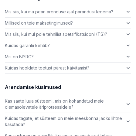
Mis siis, kui ma pean arenduse ajal parandusi tegema?
Millised on teie maksetingimused?
Mis siis, kui mul pole tehnilist spetsifikatsiooni (TS)?
Kuidas garantii kehtib?
Mis on BIYRO?
Kuidas hooldate toetust pärast käivitamist?
Arendamise küsimused
Kas saate luua süsteemi, mis on kohandatud meie
olemasolevatele äriprotsessidele?
Kuidas tagate, et süsteem on meie meeskonna jaoks lihtne
kasutada?
Kas süsteem on paindlik, kui meie ärivajadused hiljem