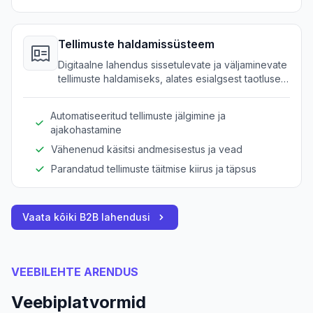
Tellimuste haldamissüsteem
Digitaalne lahendus sissetulevate ja väljaminevate
tellimuste haldamiseks, alates esialgsest taotlusest
kuni kohaletoimetamiseni, mis on spetsiaalselt
loodud põllumajandustarvikute vajadustele.
Automatiseeritud tellimuste jälgimine ja
ajakohastamine
Vähenenud käsitsi andmesisestus ja vead
Parandatud tellimuste täitmise kiirus ja täpsus
Vaata kõiki B2B lahendusi
VEEBILEHTE ARENDUS
Veebiplatvormid