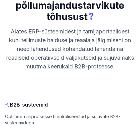
põllumajandustarvikute
?
tõhusust
Alates ERP-süsteemidest ja tarnijaportaalidest
kuni tellimuste halduse ja reaalaja jälgimiseni on
need lahendused kohandatud lahendama
reaalseid operatiivseid väljakutseid ja sujuvamaks
muutma keerukaid B2B-protsesse.
B2B-süsteemid
Optimeeri äriprotsesse tsentraliseeritud ja sujuvate B2B-
süsteemidega.