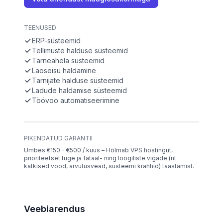
TEENUSED
ERP-süsteemid
Tellimuste halduse süsteemid
Tarneahela süsteemid
Laoseisu haldamine
Tarnijate halduse süsteemid
Ladude haldamise süsteemid
Töövoo automatiseerimine
PIKENDATUD GARANTII
Umbes €150 - €500 / kuus – Hõlmab VPS hostingut,
prioriteetset tuge ja fataal- ning loogiliste vigade (nt
katkised vood, arvutusvead, süsteemi krahhid) taastamist.
Veebiarendus