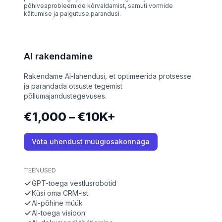
põhiveaprobleemide kõrvaldamist, samuti vormide
käitumise ja paigutuse parandusi.
AI rakendamine
Rakendame AI-lahendusi, et optimeerida protsesse
ja parandada otsuste tegemist
põllumajandustegevuses.
€1,000 – €10K+
Võta ühendust müügiosakonnaga
TEENUSED
GPT-toega vestlusrobotid
Küsi oma CRM-ist
AI-põhine müük
AI-toega visioon