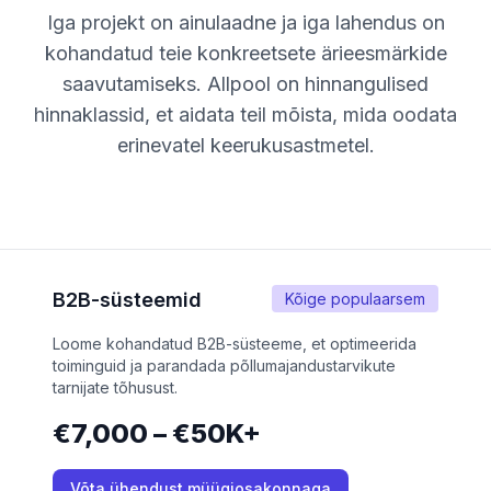
Iga projekt on ainulaadne ja iga lahendus on
kohandatud teie konkreetsete ärieesmärkide
saavutamiseks. Allpool on hinnangulised
hinnaklassid, et aidata teil mõista, mida oodata
erinevatel keerukusastmetel.
B2B-süsteemid
Kõige populaarsem
Loome kohandatud B2B-süsteeme, et optimeerida
toiminguid ja parandada põllumajandustarvikute
tarnijate tõhusust.
€7,000 – €50K+
Võta ühendust müügiosakonnaga