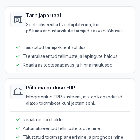
Tarnijaportaal
Spetsialiseeritud veebiplatvorm, kus
põllumajandustarvikute tarnijad saavad tõhusalt
hallata ja suhelda oma partnerite ja klientidega.
Täiustatud tarnija-klient suhtlus
Tsentraliseeritud tellimuste ja lepingute haldus
Reaalajas tootesaadavus ja hinna muutused
Põllumajanduse ERP
Integreeritud ERP-süsteem, mis on kohandatud
alates tootmisest kuni jaotamiseni
põllumajanduslikke tarneahela toiminguid
optimeerima.
Reaalajas lao haldus
Automatiseeritud tellimuste töötlemine
Täiustatud tootmisplaneerimine ja prognoosimine