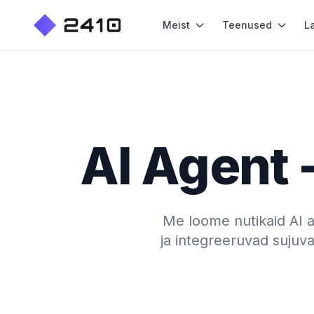
Meist
Teenused
L
AI Agent 
Me loome nutikaid AI 
ja integreeruvad sujuv