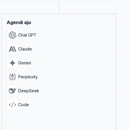
Agendi aju
Chat GPT
Claude
Gemini
Perplexity
DeepSeek
Code