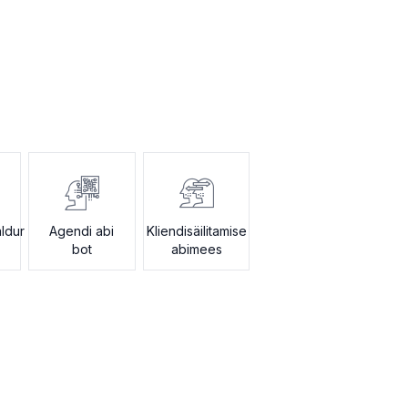
aldur
Agendi abi
Kliendisäilitamise
bot
abimees