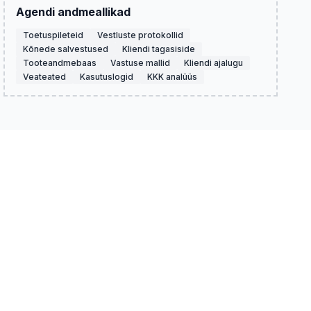
Agendi andmeallikad
Toetuspileteid
Vestluste protokollid
Kõnede salvestused
Kliendi tagasiside
Tooteandmebaas
Vastuse mallid
Kliendi ajalugu
Veateated
Kasutuslogid
KKK analüüs