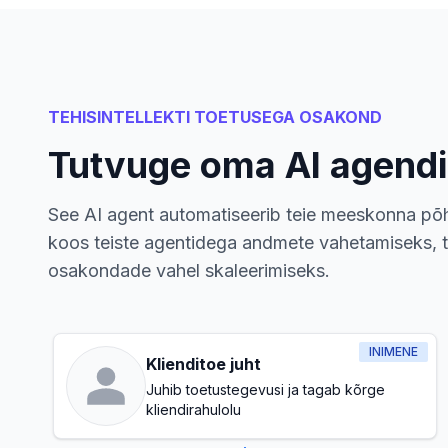
TEHISINTELLEKTI TOETUSEGA OSAKOND
Tutvuge oma AI agend
See AI agent automatiseerib teie meeskonna põh
koos teiste agentidega andmete vahetamiseks, t
osakondade vahel skaleerimiseks.
INIMENE
Klienditoe juht
Juhib toetustegevusi ja tagab kõrge
kliendirahulolu