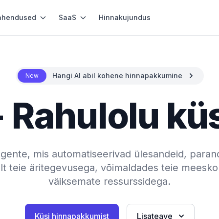
ahendused
SaaS
Hinnakujundus
Hangi AI abil kohene hinnapakkumine
New
- Rahulolu küs
agente, mis automatiseerivad ülesandeid, paran
alt teie äritegevusega, võimaldades teie mees
väiksemate ressurssidega.
Küsi hinnapakkumist
Lisateave