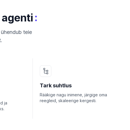
:
 agenti
 ühendub teie
.
Tark suhtlus
Rääkige nagu inimene, järgige oma
reegleid, skaleerige kergesti.
d ja
ks.