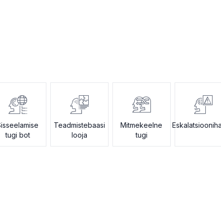
Sisseelamise
Teadmistebaasi
Mitmekeelne
Eskalatsioonih
tugi bot
looja
tugi