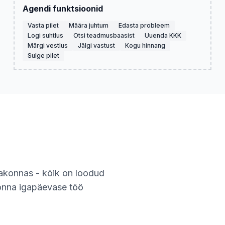
Agendi funktsioonid
Vasta pilet
Määra juhtum
Edasta probleem
Logi suhtlus
Otsi teadmusbaasist
Uuenda KKK
Märgi vestlus
Jälgi vastust
Kogu hinnang
Sulge pilet
sakonnas - kõik on loodud
skonna igapäevase töö