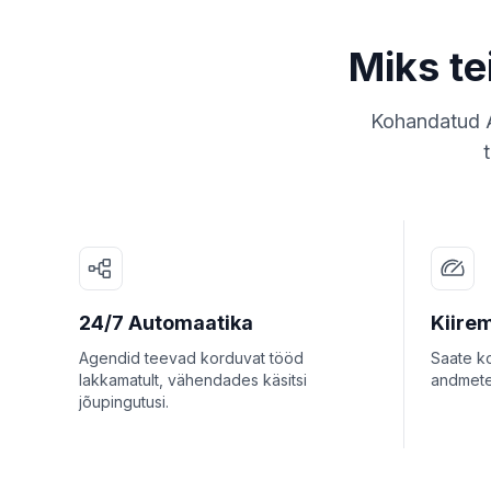
Miks te
Kohandatud A
24/7 Automaatika
Kiire
Agendid teevad korduvat tööd
Saate k
lakkamatult, vähendades käsitsi
andmetes
jõupingutusi.