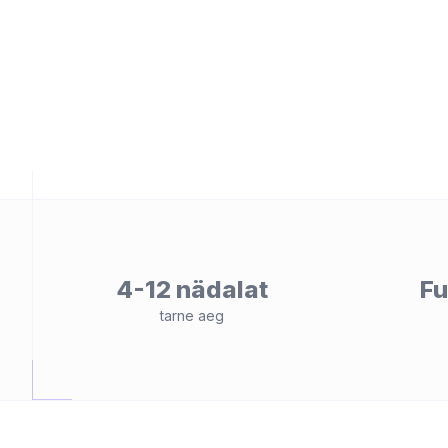
teemid
 kaupa
se alusel
4-12 nädalat
Fu
tarne aeg