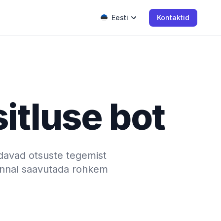
Eesti
Kontaktid
itluse bot
davad otsuste tegemist
konnal saavutada rohkem