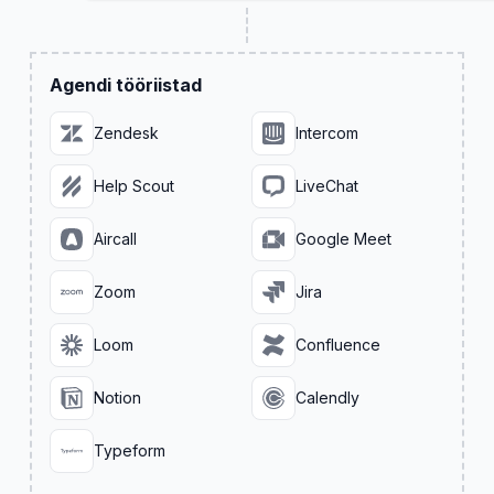
Agendi tööriistad
Zendesk
Intercom
Help Scout
LiveChat
Aircall
Google Meet
Zoom
Jira
Loom
Confluence
Notion
Calendly
Typeform