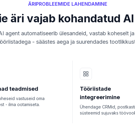
ÄRIPROBLEEMIDE LAHENDAMINE
ie äri vajab kohandatud AI
I agent automatiseerib ülesandeid, vastab koheselt ja
tööriistadega - säästes aega ja suurendades tootlikkust
mad teadmised
Tööriistade
integreerimine
oheseid vastuseid oma
t - ilma ootamiseta.
Ühendage CRMid, postkasti
süsteemid sujuvaks töövoo