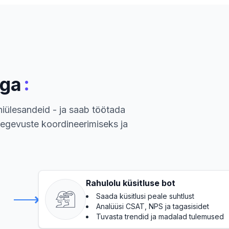
:
iga
iülesandeid - ja saab töötada
egevuste koordineerimiseks ja
Rahulolu küsitluse bot
Saada küsitlusi peale suhtlust
Analüüsi CSAT, NPS ja tagasisidet
Tuvasta trendid ja madalad tulemused