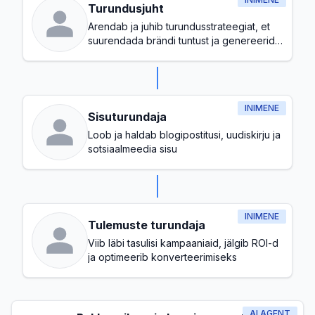
Turundusjuht
Arendab ja juhib turundusstrateegiat, et
suurendada brändi tuntust ja genereerida
kontakte
INIMENE
Sisuturundaja
Loob ja haldab blogipostitusi, uudiskirju ja
sotsiaalmeedia sisu
INIMENE
Tulemuste turundaja
Viib läbi tasulisi kampaaniaid, jälgib ROI-d
ja optimeerib konverteerimiseks
AI AGENT