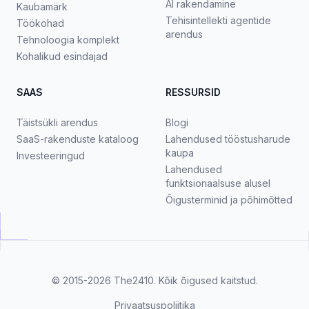
AI rakendamine
Kaubamärk
Tehisintellekti agentide
Töökohad
arendus
Tehnoloogia komplekt
Kohalikud esindajad
SAAS
RESSURSID
Täistsükli arendus
Blogi
SaaS-rakenduste kataloog
Lahendused tööstusharude
kaupa
Investeeringud
Lahendused
funktsionaalsuse alusel
Õigusterminid ja põhimõtted
© 2015-2026
The2410
. Kõik õigused kaitstud.
Privaatsuspoliitika