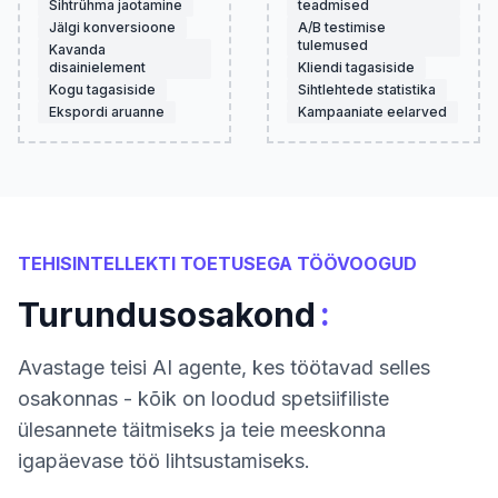
Sihtrühma jaotamine
teadmised
Jälgi konversioone
A/B testimise
tulemused
Kavanda
disainielement
Kliendi tagasiside
Kogu tagasiside
Sihtlehtede statistika
Ekspordi aruanne
Kampaaniate eelarved
TEHISINTELLEKTI TOETUSEGA TÖÖVOOGUD
:
Turundusosakond
Avastage teisi AI agente, kes töötavad selles
osakonnas - kõik on loodud spetsiifiliste
ülesannete täitmiseks ja teie meeskonna
igapäevase töö lihtsustamiseks.