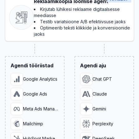
Reklaamikoopia loomise agent
Kirjutab lühikesi reklaame digitaalsesse
meediasse
Testib variatsioone A/B efektiivsuse jaoks
Optimeerib teksti klikkide ja konversioonide
jaoks
Agendi tööriistad
Agendi aju
Google Analytics
Chat GPT
Google Ads
Claude
Meta Ads Manager
Gemini
Mailchimp
Perplexity
HubSpot Marketing
DeepSeek