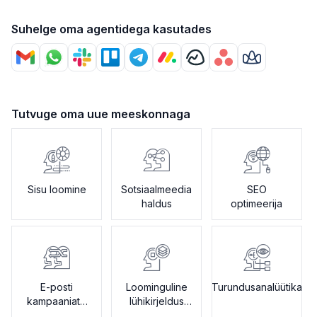
Suhelge oma agentidega kasutades
Tutvuge oma uue meeskonnaga
Sisu loomine
Sotsiaalmeedia
SEO
haldus
optimeerija
E-posti
Loominguline
Turundusanalüütika
kampaaniate
lühikirjeldus
looja
assistent