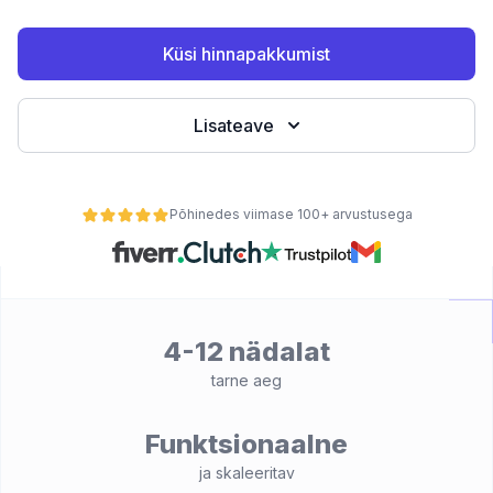
Küsi hinnapakkumist
teemid
Lisateave
Põhinedes viimase 100+ arvustusega
 kaupa
se alusel
4-12 nädalat
tarne aeg
Funktsionaalne
ja skaleeritav