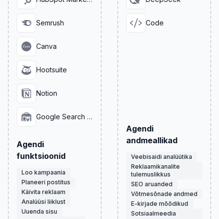
Semrush
Code
Canva
Hootsuite
Notion
Google Search Console
Agendi
andmeallikad
Agendi
funktsioonid
Veebisaidi analüütika
Reklaamikanalite
Loo kampaania
tulemuslikkus
Planeeri postitus
SEO aruanded
Käivita reklaam
Võtmesõnade andmed
Analüüsi liiklust
E-kirjade mõõdikud
Uuenda sisu
Sotsiaalmeedia