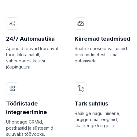
24/7 Automaatika
Kiiremad teadmised
Agendid teevad korduvat
Saate koheseid vastuseid
tööd lakkamatult,
oma andmetest - ilma
vähendades käsitsi
ootamiseta.
jõupingutusi.
Tööriistade
Tark suhtlus
integreerimine
Rääkige nagu inimene,
järgige oma reegleid,
Ühendage CRMid,
skaleerige kergesti.
postkastid ja süsteemid
sujuvaks töövooks.