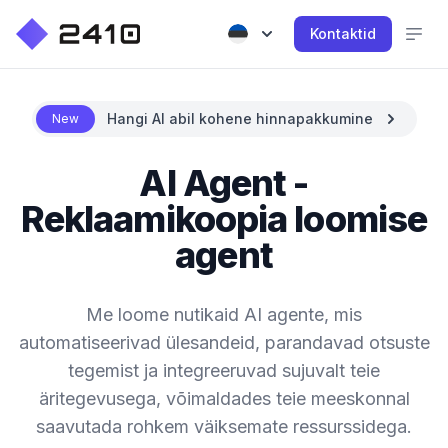
Kontaktid
Hangi AI abil kohene hinnapakkumine
New
AI Agent -
Reklaamikoopia loomise
agent
Me loome nutikaid AI agente, mis
automatiseerivad ülesandeid, parandavad otsuste
tegemist ja integreeruvad sujuvalt teie
äritegevusega, võimaldades teie meeskonnal
saavutada rohkem väiksemate ressurssidega.