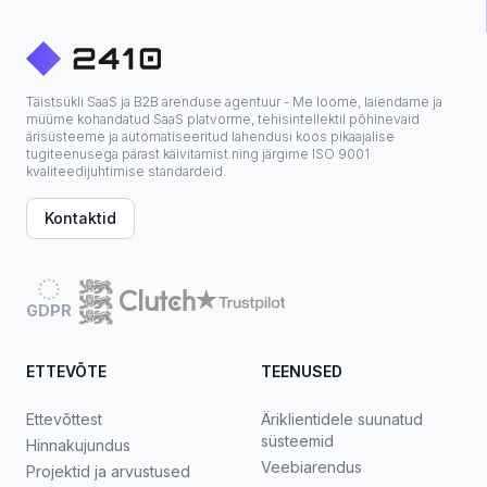
Täistsükli SaaS ja B2B arenduse agentuur - Me loome, laiendame ja
müüme kohandatud SaaS platvorme, tehisintellektil põhinevaid
ärisüsteeme ja automatiseeritud lahendusi koos pikaajalise
tugiteenusega pärast käivitamist ning järgime ISO 9001
kvaliteedijuhtimise standardeid.
Kontaktid
GDPR
ETTEVÕTE
TEENUSED
Ettevõttest
Äriklientidele suunatud
süsteemid
Hinnakujundus
Veebiarendus
Projektid ja arvustused