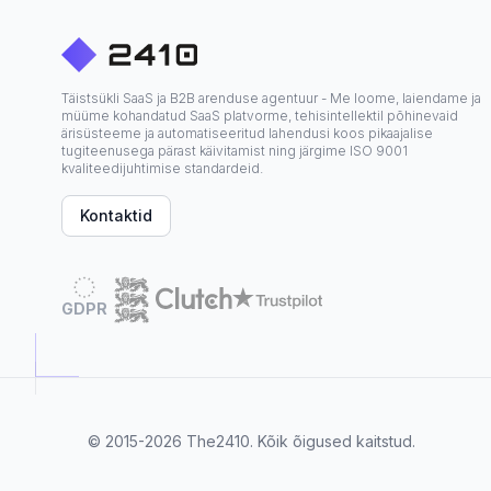
Täistsükli SaaS ja B2B arenduse agentuur - Me loome, laiendame ja
müüme kohandatud SaaS platvorme, tehisintellektil põhinevaid
ärisüsteeme ja automatiseeritud lahendusi koos pikaajalise
tugiteenusega pärast käivitamist ning järgime ISO 9001
kvaliteedijuhtimise standardeid.
Kontaktid
GDPR
© 2015-2026
The2410
. Kõik õigused kaitstud.