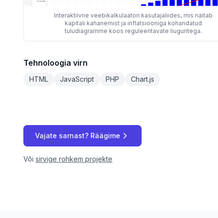
Interaktiivne veebikalkulaatori kasutajaliides, mis näitab
kapitali kahanemist ja inflatsiooniga kohandatud
tuludiagramme koos reguleeritavate liuguritega.
Tehnoloogia virn
HTML
JavaScript
PHP
Chart.js
Vajate sarnast? Räägime
Või
sirvige rohkem projekte