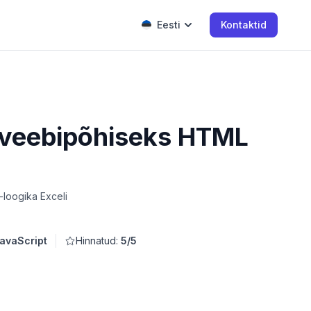
Eesti
Kontaktid
s veebipõhiseks HTML
-loogika Exceli
avaScript
Hinnatud:
5/5