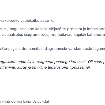
eraktiivseks veebikalkulaatoriks.
tusi, nagu esialgne kapital, väljavõtte protsent ja inflatsioo
visuaalsetes diagrammides, mis näitavad kapitali kahanemis
aScriptiga ja dünaamiliste diagrammide värskenduste tagami
 tagasiside andmisele reageeriti peaaegu koheselt. Oli suure
tlemine, kiirus ja tehniline teostus olid tipptasemel.
inflatsiooniga kohandatud tulu)