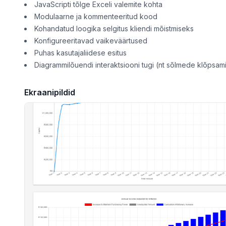
JavaScripti tõlge Exceli valemite kohta
Modulaarne ja kommenteeritud kood
Kohandatud loogika selgitus kliendi mõistmiseks
Konfigureeritavad vaikeväärtused
Puhas kasutajaliidese esitus
Diagrammilõuendi interaktsiooni tugi (nt sõlmede klõpsam
Ekraanipildid