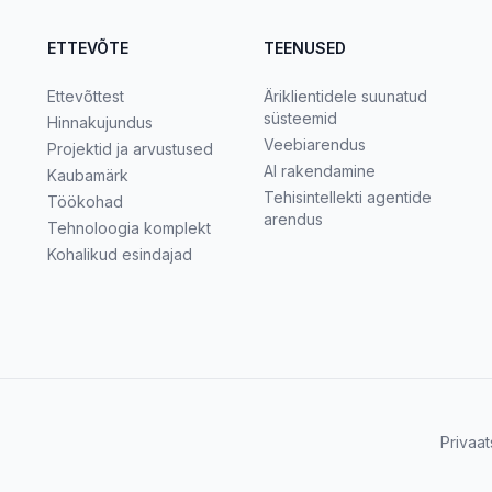
ETTEVÕTE
TEENUSED
Ettevõttest
Äriklientidele suunatud
süsteemid
Hinnakujundus
Veebiarendus
Projektid ja arvustused
AI rakendamine
Kaubamärk
Tehisintellekti agentide
Töökohad
arendus
Tehnoloogia komplekt
Kohalikud esindajad
Privaat