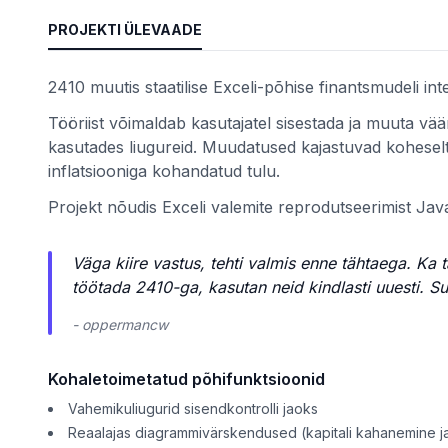
PROJEKTI ÜLEVAADE
teemid
2410 muutis staatilise Exceli-põhise finantsmudeli int
Tööriist võimaldab kasutajatel sisestada ja muuta väär
kasutades liugureid. Muudatused kajastuvad koheselt 
inflatsiooniga kohandatud tulu.
Projekt nõudis Exceli valemite reprodutseerimist Jav
 kaupa
se alusel
Väga kiire vastus, tehti valmis enne tähtaega. Ka
töötada 2410-ga, kasutan neid kindlasti uuesti. Suh
- oppermancw
Kohaletoimetatud põhifunktsioonid
Vahemikuliugurid sisendkontrolli jaoks
Reaalajas diagrammivärskendused (kapitali kahanemine ja 