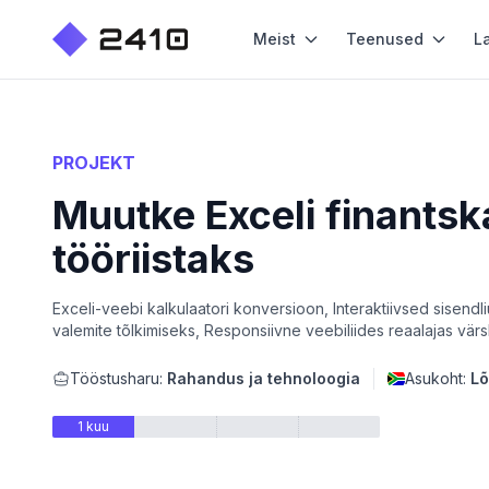
Meist
Teenused
L
PROJEKT
Muutke Exceli finantsk
tööriistaks
Exceli-veebi kalkulaatori konversioon, Interaktiivsed sisen
valemite tõlkimiseks, Responsiivne veebiliides reaalajas vä
Tööstusharu:
Rahandus ja tehnoloogia
Asukoht:
Lõ
1 kuu