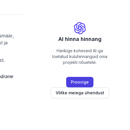
nimäär,
AI hinna hinnang
t ja
Hankige koheseid AI-ga
toetatud kuluhinnanguid oma
st.
projekti nõuetele.
pärane
Proovige
Võtke meiega ühendust