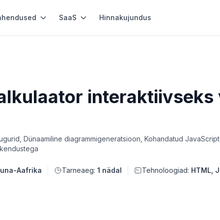
ahendused
SaaS
Hinnakujundus
alkulaator interaktiivsek
dliugurid, Dünaamiline diagrammigeneratsioon, Kohandatud JavaScript
rskendustega
una-Aafrika
Tarneaeg:
1 nädal
Tehnoloogiad:
HTML, J