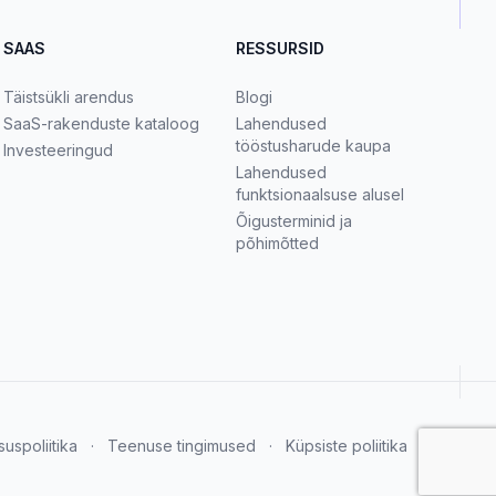
SAAS
RESSURSID
Täistsükli arendus
Blogi
SaaS-rakenduste kataloog
Lahendused
tööstusharude kaupa
Investeeringud
Lahendused
funktsionaalsuse alusel
Õigusterminid ja
põhimõtted
suspoliitika
·
Teenuse tingimused
·
Küpsiste poliitika