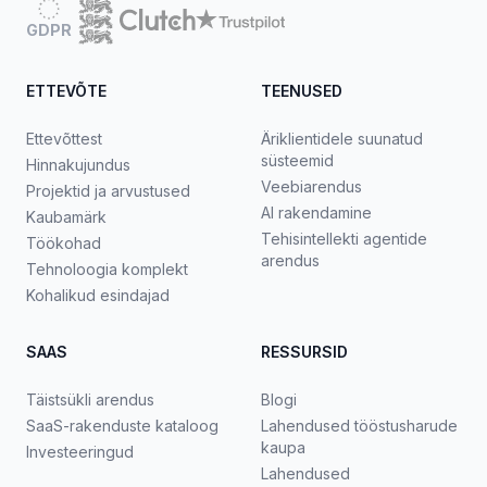
GDPR
ETTEVÕTE
TEENUSED
Ettevõttest
Äriklientidele suunatud
süsteemid
Hinnakujundus
Veebiarendus
Projektid ja arvustused
AI rakendamine
Kaubamärk
Tehisintellekti agentide
Töökohad
arendus
Tehnoloogia komplekt
Kohalikud esindajad
SAAS
RESSURSID
Täistsükli arendus
Blogi
SaaS-rakenduste kataloog
Lahendused tööstusharude
kaupa
Investeeringud
Lahendused