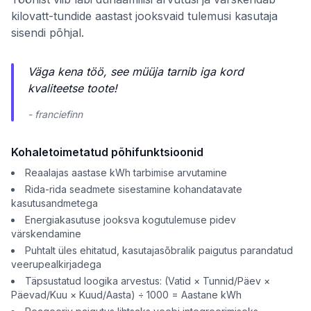
kilovatt-tundide aastast jooksvaid tulemusi kasutaja
sisendi põhjal.
Väga kena töö, see müüja tarnib iga kord
kvaliteetse toote!
- franciefinn
Kohaletoimetatud põhifunktsioonid
Reaalajas aastase kWh tarbimise arvutamine
Rida-rida seadmete sisestamine kohandatavate
kasutusandmetega
Energiakasutuse jooksva kogutulemuse pidev
värskendamine
Puhtalt üles ehitatud, kasutajasõbralik paigutus parandatud
veerupealkirjadega
Täpsustatud loogika arvestus: (Vatid × Tunnid/Päev ×
Päevad/Kuu × Kuud/Aasta) ÷ 1000 = Aastane kWh