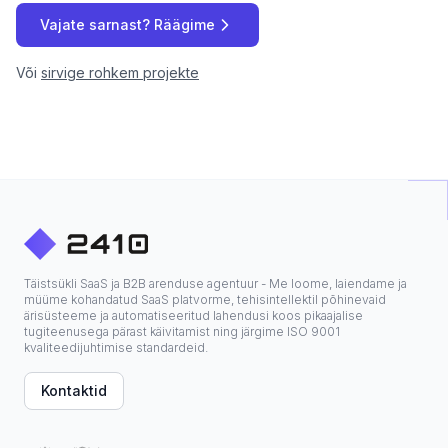
Vajate sarnast? Räägime
Või
sirvige rohkem projekte
Täistsükli SaaS ja B2B arenduse agentuur - Me loome, laiendame ja
müüme kohandatud SaaS platvorme, tehisintellektil põhinevaid
ärisüsteeme ja automatiseeritud lahendusi koos pikaajalise
tugiteenusega pärast käivitamist ning järgime ISO 9001
kvaliteedijuhtimise standardeid.
Kontaktid