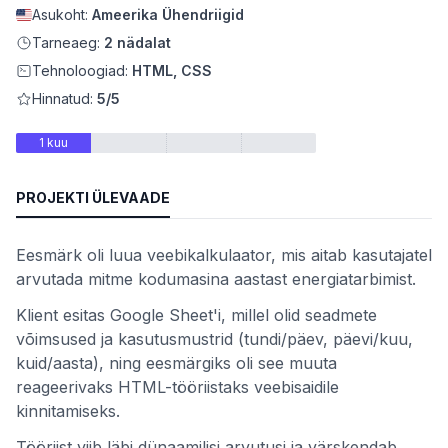
Asukoht:
Ameerika Ühendriigid
Tarneaeg:
2 nädalat
Tehnoloogiad:
HTML, CSS
teemid
Hinnatud:
5/5
1 kuu
PROJEKTI ÜLEVAADE
 kaupa
Eesmärk oli luua veebikalkulaator, mis aitab kasutajatel
se alusel
arvutada mitme kodumasina aastast energiatarbimist.
Klient esitas Google Sheet'i, millel olid seadmete
võimsused ja kasutusmustrid (tundi/päev, päevi/kuu,
kuid/aasta), ning eesmärgiks oli see muuta
reageerivaks HTML-tööriistaks veebisaidile
kinnitamiseks.
Tööriist viib läbi dünaamilisi arvutusi ja värskendab