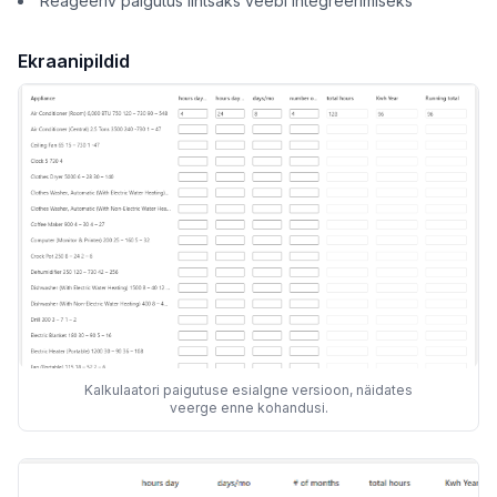
Reageeriv paigutus lihtsaks veebi integreerimiseks
Ekraanipildid
Kalkulaatori paigutuse esialgne versioon, näidates
veerge enne kohandusi.