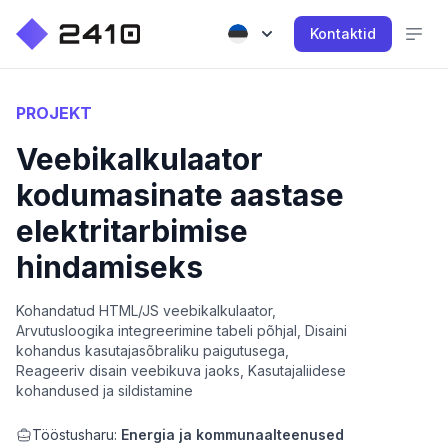
Kontaktid
PROJEKT
Veebikalkulaator
kodumasinate aastase
elektritarbimise
hindamiseks
Kohandatud HTML/JS veebikalkulaator,
Arvutusloogika integreerimine tabeli põhjal, Disaini
kohandus kasutajasõbraliku paigutusega,
Reageeriv disain veebikuva jaoks, Kasutajaliidese
kohandused ja sildistamine
Tööstusharu:
Energia ja kommunaalteenused