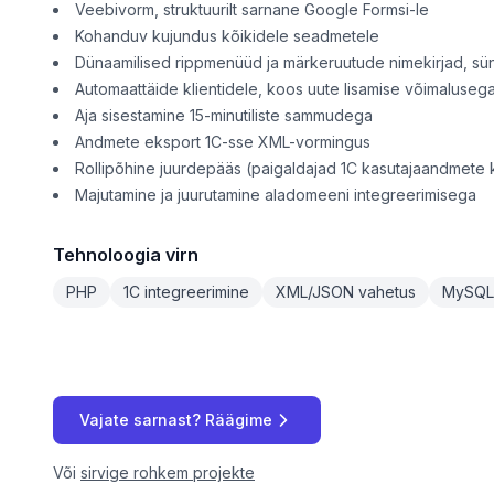
Veebivorm, struktuurilt sarnane Google Formsi-le
Kohanduv kujundus kõikidele seadmetele
Dünaamilised rippmenüüd ja märkeruutude nimekirjad, sü
Automaattäide klientidele, koos uute lisamise võimaluseg
Aja sisestamine 15-minutiliste sammudega
Andmete eksport 1C-sse XML-vormingus
Rollipõhine juurdepääs (paigaldajad 1C kasutajaandmete
Majutamine ja juurutamine aladomeeni integreerimisega
Tehnoloogia virn
PHP
1C integreerimine
XML/JSON vahetus
MySQL
Vajate sarnast? Räägime
Või
sirvige rohkem projekte