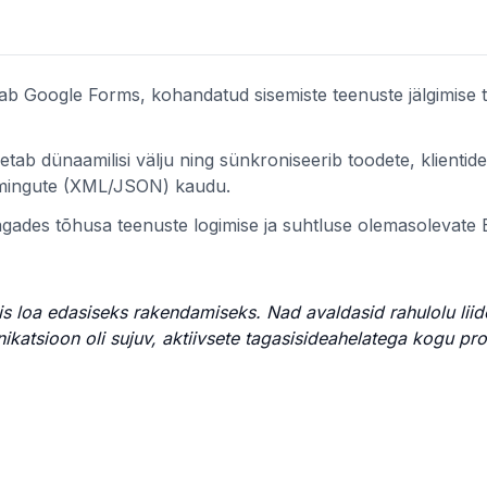
dab Google Forms, kohandatud sisemiste teenuste jälgimise
tab dünaamilisi välju ning sünkroniseerib toodete, klientide
rmingute (XML/JSON) kaudu.
, tagades tõhusa teenuste logimise ja suhtluse olemasolevate
ndis loa edasiseks rakendamiseks. Nad avaldasid rahulolu lii
ikatsioon oli sujuv, aktiivsete tagasisideahelatega kogu pro