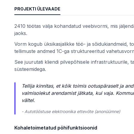
PROJEKTI ÜLEVAADE
teemid
2410 töötas välja kohandatud veebivormi, mis jäljen
jaoks.
Vorm kogub üksikasjalikke töö- ja sõidukiandmeid, toe
tellimuste andmed 1C-ga struktureeritud vahetusvo
See juurutati kliendi pilvepõhisele infrastruktuurile
 kaupa
süsteemidega.
se alusel
Tellija kinnitas, et kõik toimis ootuspäraselt ja a
valmisolekut arendamist jätkata, kui vaja. Kommun
vältel.
- Autotööstuse elektroonika ettevõte (anonüümne)
Kohaletoimetatud põhifunktsioonid