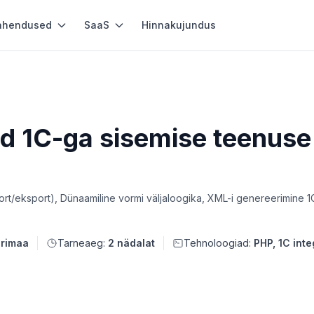
ahendused
SaaS
Hinnakujundus
d 1C-ga sisemise teenuse 
t/eksport), Dünaamiline vormi väljaloogika, XML-i genereerimine 1C
irimaa
Tarneaeg:
2 nädalat
Tehnoloogiad:
PHP, 1C int