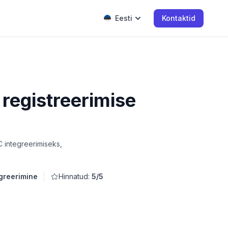
Eesti
Kontaktid
registreerimise
 integreerimiseks,
egreerimine
Hinnatud:
5/5