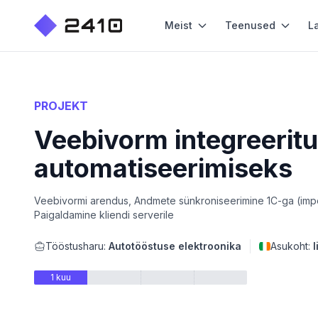
Meist
Teenused
L
PROJEKT
Veebivorm integreeritu
automatiseerimiseks
Veebivormi arendus, Andmete sünkroniseerimine 1C-ga (impor
Paigaldamine kliendi serverile
Tööstusharu:
Autotööstuse elektroonika
Asukoht:
I
1 kuu