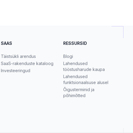
SAAS
RESSURSID
Täistsükli arendus
Blogi
SaaS-rakenduste kataloog
Lahendused
tööstusharude kaupa
Investeeringud
Lahendused
funktsionaalsuse alusel
Õigusterminid ja
põhimõtted