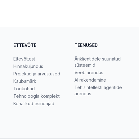
ETTEVÕTE
TEENUSED
Ettevõttest
Äriklientidele suunatud
süsteemid
Hinnakujundus
Veebiarendus
Projektid ja arvustused
AI rakendamine
Kaubamärk
Tehisintellekti agentide
Töökohad
arendus
Tehnoloogia komplekt
Kohalikud esindajad