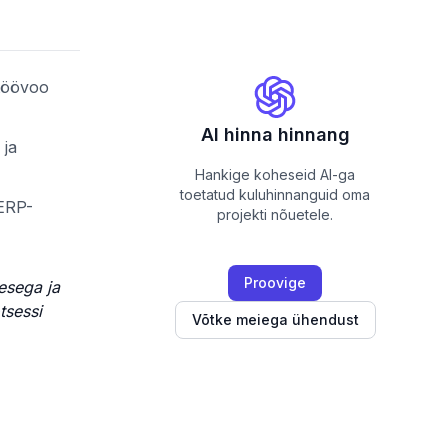
 töövoo
AI hinna hinnang
 ja
Hankige koheseid AI-ga
toetatud kuluhinnanguid oma
 ERP-
projekti nõuetele.
Proovige
desega ja
tsessi
Võtke meiega ühendust