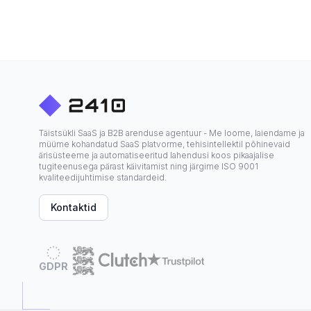
Täistsükli SaaS ja B2B arenduse agentuur - Me loome, laiendame ja
müüme kohandatud SaaS platvorme, tehisintellektil põhinevaid
ärisüsteeme ja automatiseeritud lahendusi koos pikaajalise
tugiteenusega pärast käivitamist ning järgime ISO 9001
kvaliteedijuhtimise standardeid.
Kontaktid
GDPR