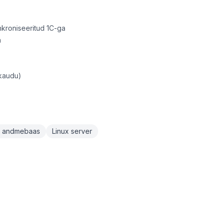
nkroniseeritud 1C-ga
a
 kaudu)
 andmebaas
Linux server